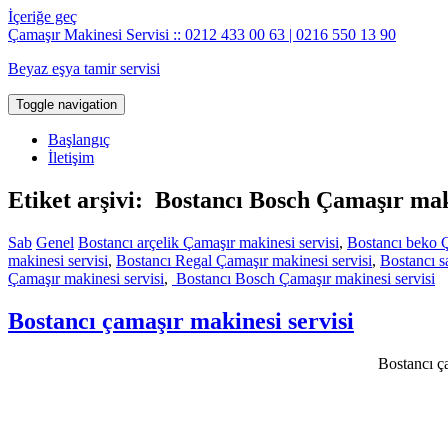
İçeriğe geç
Çamaşır Makinesi Servisi :: 0212 433 00 63 | 0216 550 13 90
Beyaz eşya tamir servisi
Toggle navigation
Başlangıç
İletişim
Etiket arşivi: Bostancı Bosch Çamaşır mak
Sab
Genel
Bostancı arçelik Çamaşır makinesi servisi
,
Bostancı beko Ç
makinesi servisi
,
Bostancı Regal Çamaşır makinesi servisi
,
Bostancı s
Çamaşır makinesi servisi
,
Bostancı Bosch Çamaşır makinesi servisi
Bostancı çamaşır makinesi servisi
Bostancı ça