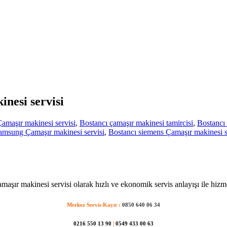
inesi servisi
amaşır makinesi servisi
,
Bostancı çamaşır makinesi tamircisi
,
Bostancı 
amsung Çamaşır makinesi servisi
,
Bostancı siemens Çamaşır makinesi s
maşır makinesi servisi olarak hızlı ve ekonomik servis anlayışı ile hizm
Merkez Servis Kayıt :
0850 640 06 34
0216 550 13 90
|
0549 433 00 63