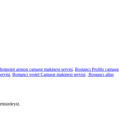
hotpoint ariston çamaşır makinesi servisi
,
Bostancı Profilo çamaşır
ervisi
,
Bostancı vestel Çamaşır makinesi servisi
,
Bostancı altus
etinizdeyiz.