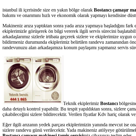
istanbul ili içerisinde size en yakın bölge olarak
Bostancı çamaşır mak
bakımı ve onarımını hızlı ve ekonomik olarak yapmayı kendisine düstur
Makineniz arıza yaptıktan sonra yada arıza yapmaya başladığını fark 
ekiplerimizle görüşerek ön bilgi vererek ilgili servis sürecini başlata
arkadaşlarımız sizlerle irtibata geçerek sizlere ve ekiplerimize uygun 
bildirmeniz durumunda ekiplerimiz belirtilen randevu zamanından önce te
randevunuzu alan arkadaşımıza konum paylaşımı yapmanız servis süresin
Teknik ekiplerimiz
Bostancı
bölgesin
daha detaylı kontrol yapabilir. Bu tespit yapıldıktan sonra, sizlere ç
çıkabileceğini sizlere bildirecektir. Verilen fiyatlar Kdv hariç olarak
Eğer ilgili arızanın yedek parçası ekiplerimizin yanında mevcut ise on
sizlere randevu günü verilecektir. Yada makineniz atölyeye götürülmek 
Bostancı çamaşır makinesi tamir servisi
miz cihazınızı teslim eder.