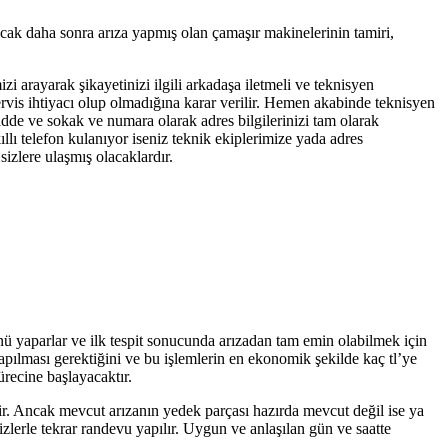
ncak daha sonra arıza yapmış olan çamaşır makinelerinin tamiri,
zi arayarak şikayetinizi ilgili arkadaşa iletmeli ve teknisyen
servis ihtiyacı olup olmadığına karar verilir. Hemen akabinde teknisyen
cadde ve sokak ve numara olarak adres bilgilerinizi tam olarak
llı telefon kulanıyor iseniz teknik ekiplerimize yada adres
izlere ulaşmış olacaklardır.
ünü yaparlar ve ilk tespit sonucunda arızadan tam emin olabilmek için
yapılması gerektiğini ve bu işlemlerin en ekonomik şekilde kaç tl’ye
ürecine başlayacaktır.
tir. Ancak mevcut arızanın yedek parçası hazırda mevcut değil ise ya
zlerle tekrar randevu yapılır. Uygun ve anlaşılan gün ve saatte