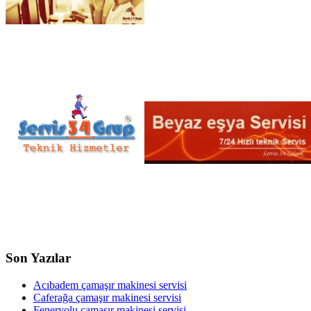
Son Yazılar
Acıbadem çamaşır makinesi servisi
Caferağa çamaşır makinesi servisi
Feneryolu çamaşır makinesi servisi