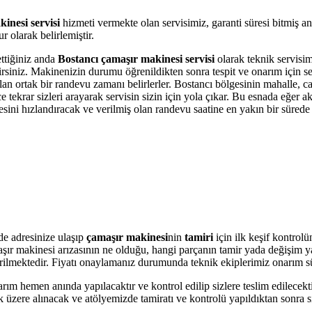
inesi servisi
hizmeti vermekte olan servisimiz, garanti süresi bitmiş a
 olarak belirlemiştir.
ettiğiniz anda
Bostancı çamaşır makinesi servisi
olarak teknik servisimi
bilirsiniz. Makinenizin durumu öğrenildikten sonra tespit ve onarım için 
olan ortak bir randevu zamanı belirlerler. Bostancı bölgesinin mahalle, 
krar sizleri arayarak servisin sizin için yola çıkar. Bu esnada eğer akı
i hızlandıracak ve verilmiş olan randevu saatine en yakın bir sürede s
de adresinize ulaşıp
çamaşır makinesi
nin
tamiri
için ilk keşif kontrol
amaşır makinesi arızasının ne olduğu, hangi parçanın tamir yada değişim 
 verilmektedir. Fiyatı onaylamanız durumunda teknik ekiplerimiz onarım s
arım hemen anında yapılacaktır ve kontrol edilip sizlere teslim edilecek
üzere alınacak ve atölyemizde tamiratı ve kontrolü yapıldıktan sonra si