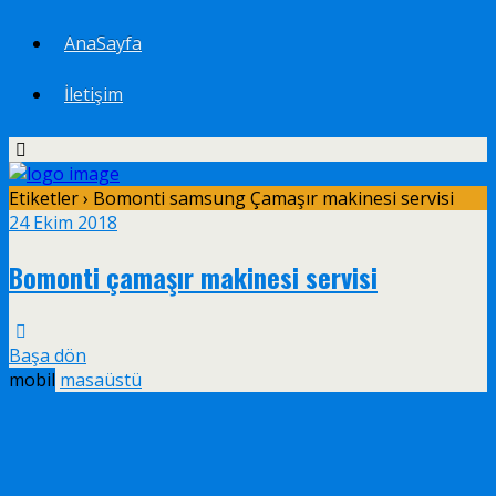
AnaSayfa
İletişim
Etiketler › Bomonti samsung Çamaşır makinesi servisi
24 Ekim 2018
Bomonti çamaşır makinesi servisi
Başa dön
mobil
masaüstü