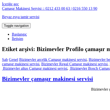
İçeriğe geç
Çamaşır Makinesi Servisi :: 0212 433 00 63 | 0216 550 13 90
Beyaz eşya tamir servisi
Toggle navigation
Başlangıç
İletişim
Etiket arşivi: Bizimevler Profilo çamaşır m
Sab
Genel
Bizimevler arçelik Çamaşır makinesi servisi
,
Bizimevler be
çamaşır makinesi servisi
,
Bizimevler Regal Çamaşır makinesi servisi
,
Bizimevler altus Çamaşır makinesi servisi
,
Bizimevler Bosch Çamaşır
Bizimevler çamaşır makinesi servisi
Bizimevler ç