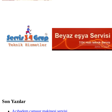
Son Yazılar
Acıbadem çamaşır makinesi servisi