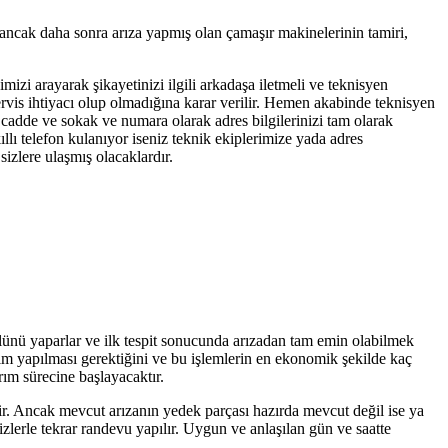
 ancak daha sonra arıza yapmış olan çamaşır makinelerinin tamiri,
imizi arayarak şikayetinizi ilgili arkadaşa iletmeli ve teknisyen
servis ihtiyacı olup olmadığına karar verilir. Hemen akabinde teknisyen
, cadde ve sokak ve numara olarak adres bilgilerinizi tam olarak
llı telefon kulanıyor iseniz teknik ekiplerimize yada adres
izlere ulaşmış olacaklardır.
olünü yaparlar ve ilk tespit sonucunda arızadan tam emin olabilmek
işim yapılması gerektiğini ve bu işlemlerin en ekonomik şekilde kaç
rım sürecine başlayacaktır.
tir. Ancak mevcut arızanın yedek parçası hazırda mevcut değil ise ya
zlerle tekrar randevu yapılır. Uygun ve anlaşılan gün ve saatte