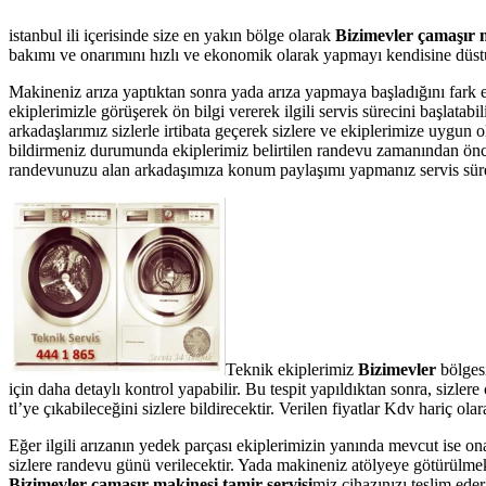
istanbul ili içerisinde size en yakın bölge olarak
Bizimevler çamaşır m
bakımı ve onarımını hızlı ve ekonomik olarak yapmayı kendisine düstur
Makineniz arıza yaptıktan sonra yada arıza yapmaya başladığını fark 
ekiplerimizle görüşerek ön bilgi vererek ilgili servis sürecini başlata
arkadaşlarımız sizlerle irtibata geçerek sizlere ve ekiplerimize uygun 
bildirmeniz durumunda ekiplerimiz belirtilen randevu zamanından önce te
randevunuzu alan arkadaşımıza konum paylaşımı yapmanız servis süresin
Teknik ekiplerimiz
Bizimevler
bölgesi
için daha detaylı kontrol yapabilir. Bu tespit yapıldıktan sonra, sizl
tl’ye çıkabileceğini sizlere bildirecektir. Verilen fiyatlar Kdv hariç 
Eğer ilgili arızanın yedek parçası ekiplerimizin yanında mevcut ise on
sizlere randevu günü verilecektir. Yada makineniz atölyeye götürülmek 
Bizimevler çamaşır makinesi tamir servisi
miz cihazınızı teslim eder