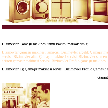
Bizimevler Çamaşır makinesi tamir bakımı markalarımız;
Bizimevler çamaşır makinesi tamircisi, Bizimevler arçelik Çamaşır ma
servisi, Bizimevler altus Çamaşır makinesi servisi, Bizimevler sieme
ariston çamaşır makinesi servisi, Bizimevler Profilo çamaşır makinesi s
Bizimevler Lg Çamaşır makinesi servisi, Bizimevler Profilo Çamaşır ma
Garanti