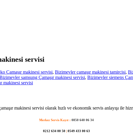
akinesi servisi
ko Çamaşır makinesi servisi
,
Bizimevler çamaşır makinesi tamircisi
,
Bi
Bizimevler samsung Çamaşır makinesi servisi
,
Bizimevler siemens Çama
 makinesi servisi
amaşır makinesi servisi olarak hızlı ve ekonomik servis anlayışı ile hiz
Merkez Servis Kayıt :
0850 640 06 34
0212 634 00 50
|
0549 433 00 63