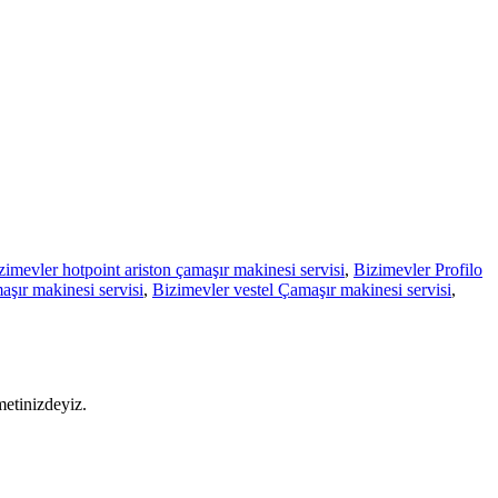
zimevler hotpoint ariston çamaşır makinesi servisi
,
Bizimevler Profilo
şır makinesi servisi
,
Bizimevler vestel Çamaşır makinesi servisi
,
metinizdeyiz.