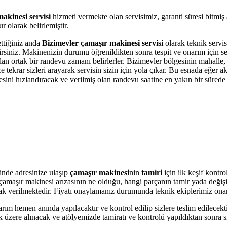
akinesi servisi
hizmeti vermekte olan servisimiz, garanti süresi bitmiş
 olarak belirlemiştir.
ettiğiniz anda
Bizimevler çamaşır makinesi servisi
olarak teknik servis
bilirsiniz. Makinenizin durumu öğrenildikten sonra tespit ve onarım için 
olan ortak bir randevu zamanı belirlerler. Bizimevler bölgesinin mahalle
krar sizleri arayarak servisin sizin için yola çıkar. Bu esnada eğer akı
i hızlandıracak ve verilmiş olan randevu saatine en yakın bir sürede s
nde adresinize ulaşıp
çamaşır makinesi
nin
tamiri
için ilk keşif kontr
ere çamaşır makinesi arızasının ne olduğu, hangi parçanın tamir yada değ
olarak verilmektedir. Fiyatı onaylamanız durumunda teknik ekiplerimiz ona
arım hemen anında yapılacaktır ve kontrol edilip sizlere teslim edilecek
üzere alınacak ve atölyemizde tamiratı ve kontrolü yapıldıktan sonra si
.