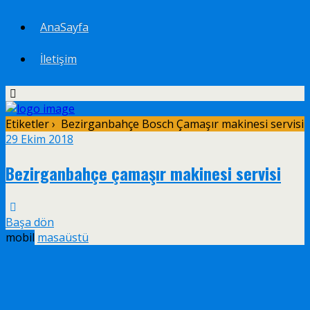
AnaSayfa
İletişim
Etiketler › Bezirganbahçe Bosch Çamaşır makinesi servisi
29 Ekim 2018
Bezirganbahçe çamaşır makinesi servisi
Başa dön
mobil
masaüstü