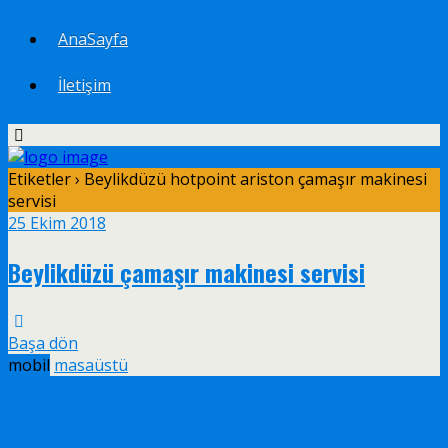
AnaSayfa
İletişim
Etiketler › Beylikdüzü hotpoint ariston çamaşır makinesi
servisi
25 Ekim 2018
Beylikdüzü çamaşır makinesi servisi
Başa dön
mobil
masaüstü