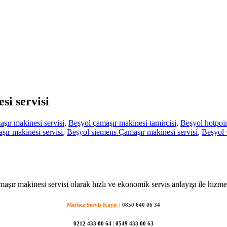
si servisi
şır makinesi servisi
,
Beşyol çamaşır makinesi tamircisi
,
Beşyol hotpoin
ır makinesi servisi
,
Beşyol siemens Çamaşır makinesi servisi
,
Beşyol 
aşır makinesi servisi olarak hızlı ve ekonomik servis anlayışı ile hizme
Merkez Servis Kayıt :
0850 640 06 34
0212 433 00 64
|
0549 433 00 63