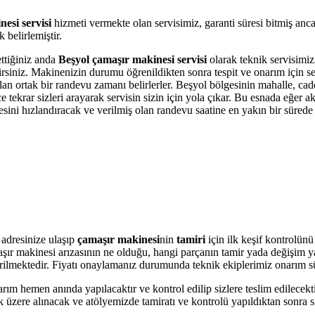
esi servisi
hizmeti vermekte olan servisimiz, garanti süresi bitmiş anc
belirlemiştir.
ettiğiniz anda
Beşyol çamaşır makinesi servisi
olarak teknik servisimizi
bilirsiniz. Makinenizin durumu öğrenildikten sonra tespit ve onarım için 
olan ortak bir randevu zamanı belirlerler. Beşyol bölgesinin mahalle, ca
krar sizleri arayarak servisin sizin için yola çıkar. Bu esnada eğer akı
i hızlandıracak ve verilmiş olan randevu saatine en yakın bir sürede s
adresinize ulaşıp
çamaşır makinesi
nin
tamiri
için ilk keşif kontrolün
amaşır makinesi arızasının ne olduğu, hangi parçanın tamir yada değişim 
 verilmektedir. Fiyatı onaylamanız durumunda teknik ekiplerimiz onarım s
arım hemen anında yapılacaktır ve kontrol edilip sizlere teslim edilecek
 üzere alınacak ve atölyemizde tamiratı ve kontrolü yapıldıktan sonra si