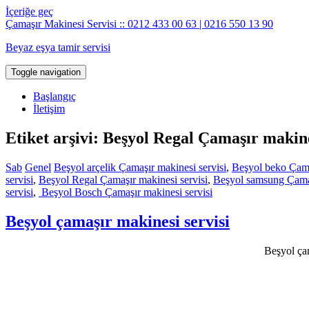
İçeriğe geç
Çamaşır Makinesi Servisi :: 0212 433 00 63 | 0216 550 13 90
Beyaz eşya tamir servisi
Toggle navigation
Başlangıç
İletişim
Etiket arşivi: Beşyol Regal Çamaşır makine
Sab
Genel
Beşyol arçelik Çamaşır makinesi servisi
,
Beşyol beko Çama
servisi
,
Beşyol Regal Çamaşır makinesi servisi
,
Beşyol samsung Çamaş
servisi
,
Beşyol Bosch Çamaşır makinesi servisi
Beşyol çamaşır makinesi servisi
Beşyol çam