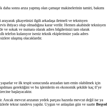
ak daha sonra arıza yapmış olan çamaşır makinelerinin tamiri, bakımı
 arayarak şikayetinizi ilgili arkadaşa iletmeli ve teknisyen
servis ihtiyacı olup olmadığına karar verilir. Hemen akabinde teknisyen
dde ve sokak ve numara olarak adres bilgilerinizi tam olarak
llı telefon kulanıyor iseniz teknik ekiplerimize yada adres
izlere ulaşmış olacaklardır.
ü yaparlar ve ilk tespit sonucunda arızadan tam emin olabilmek için
yapılması gerektiğini ve bu işlemlerin en ekonomik şekilde kaç tl’ye
ürecine başlayacaktır.
tir. Ancak mevcut arızanın yedek parçası hazırda mevcut değil ise ya
zlerle tekrar randevu yapılır. Uygun ve anlaşılan gün ve saatte
Beşyol