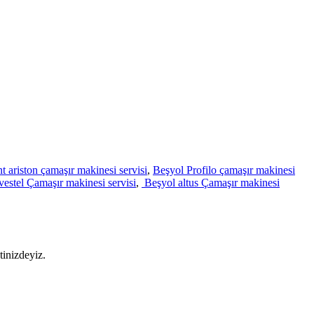
t ariston çamaşır makinesi servisi
,
Beşyol Profilo çamaşır makinesi
vestel Çamaşır makinesi servisi
,
Beşyol altus Çamaşır makinesi
tinizdeyiz.