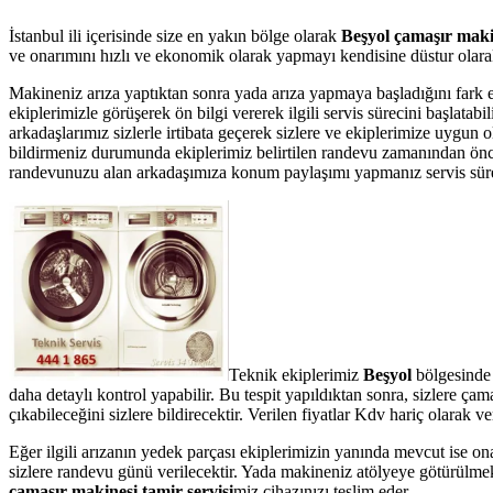
İstanbul ili içerisinde size en yakın bölge olarak
Beşyol çamaşır makin
ve onarımını hızlı ve ekonomik olarak yapmayı kendisine düstur olarak 
Makineniz arıza yaptıktan sonra yada arıza yapmaya başladığını fark 
ekiplerimizle görüşerek ön bilgi vererek ilgili servis sürecini başlata
arkadaşlarımız sizlerle irtibata geçerek sizlere ve ekiplerimize uygun 
bildirmeniz durumunda ekiplerimiz belirtilen randevu zamanından önce te
randevunuzu alan arkadaşımıza konum paylaşımı yapmanız servis süresin
Teknik ekiplerimiz
Beşyol
bölgesinde 
daha detaylı kontrol yapabilir. Bu tespit yapıldıktan sonra, sizlere ç
çıkabileceğini sizlere bildirecektir. Verilen fiyatlar Kdv hariç olarak
Eğer ilgili arızanın yedek parçası ekiplerimizin yanında mevcut ise on
sizlere randevu günü verilecektir. Yada makineniz atölyeye götürülmek
çamaşır makinesi tamir servisi
miz cihazınızı teslim eder.