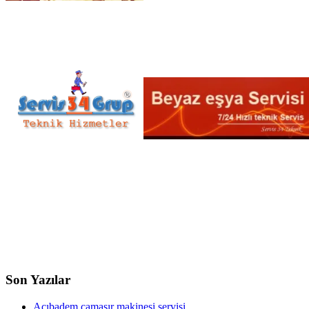
Son Yazılar
Acıbadem çamaşır makinesi servisi