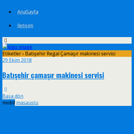
AnaSayfa
İletişim
Etiketler › Batışehir Regal Çamaşır makinesi servisi
29 Ekim 2018
Batışehir çamaşır makinesi servisi
Başa dön
mobil
masaüstü