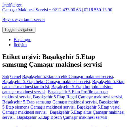
İçeriğe geç
Çamaşır Makinesi Servisi :: 0212 433 00 63 | 0216 550 13 90
Beyaz eşya tamir servisi
Toggle navigation
Başlangıç
İletişim
Etiket arşivi: Başakşehir 5.Etap
samsung Çamaşır makinesi servisi
Sab
Genel
Başakşehir 5.Etap arçelik Çamaşır makinesi servisi
,
Başakşehir 5.Etap beko Çamaşır makinesi servisi
,
Başakşehir 5.Etap
çamaşır makinesi tamircisi
,
Başakşehir 5.Etap hotpoint ariston
çamaşır makinesi servisi
,
Başakşehir 5.Etap Profilo çamaşır
makinesi servisi
,
Başakşehir 5.Etap Regal Çamaşır makinesi servisi
,
Başakşehir 5.Etap samsung Çamaşır makinesi servisi
,
Başakşehir
5.Etap siemens Çamaşır makinesi servisi
,
Başakşehir 5.Etap vestel
Çamaşır makinesi servisi
,
Başakşehir 5.Etap altus Çamaşır makinesi
servisi
,
Başakşehir 5.Etap Bosch Çamaşır makinesi servisi