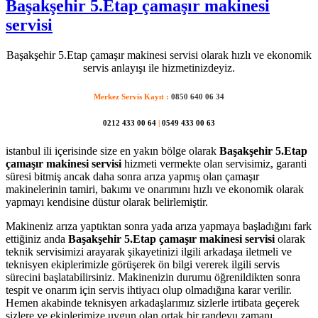
Başakşehir 5.Etap çamaşır makinesi
servisi
Başakşehir 5.Etap çamaşır makinesi servisi olarak hızlı ve ekonomik
servis anlayışı ile hizmetinizdeyiz.
Merkez Servis Kayıt :
0850 640 06 34
0212 433 00 64
|
0549 433 00 63
istanbul ili içerisinde size en yakın bölge olarak
Başakşehir 5.Etap
çamaşır makinesi servisi
hizmeti vermekte olan servisimiz, garanti
süresi bitmiş ancak daha sonra arıza yapmış olan çamaşır
makinelerinin tamiri, bakımı ve onarımını hızlı ve ekonomik olarak
yapmayı kendisine düstur olarak belirlemiştir.
Makineniz arıza yaptıktan sonra yada arıza yapmaya başladığını fark
ettiğiniz anda
Başakşehir 5.Etap çamaşır makinesi servisi
olarak
teknik servisimizi arayarak şikayetinizi ilgili arkadaşa iletmeli ve
teknisyen ekiplerimizle görüşerek ön bilgi vererek ilgili servis
sürecini başlatabilirsiniz. Makinenizin durumu öğrenildikten sonra
tespit ve onarım için servis ihtiyacı olup olmadığına karar verilir.
Hemen akabinde teknisyen arkadaşlarımız sizlerle irtibata geçerek
sizlere ve ekiplerimize uygun olan ortak bir randevu zamanı