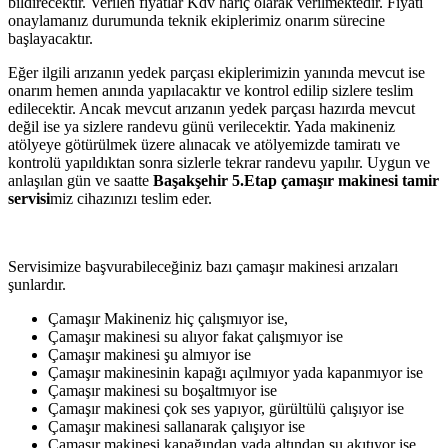
bildirecektir. Verilen fiyatlar Kdv hariç olarak verilmektedir. Fiyatı
onaylamanız durumunda teknik ekiplerimiz onarım sürecine
başlayacaktır.
Eğer ilgili arızanın yedek parçası ekiplerimizin yanında mevcut ise
onarım hemen anında yapılacaktır ve kontrol edilip sizlere teslim
edilecektir. Ancak mevcut arızanın yedek parçası hazırda mevcut
değil ise ya sizlere randevu günü verilecektir. Yada makineniz
atölyeye götürülmek üzere alınacak ve atölyemizde tamiratı ve
kontrolü yapıldıktan sonra sizlerle tekrar randevu yapılır. Uygun ve
anlaşılan gün ve saatte
Başakşehir 5.Etap çamaşır makinesi tamir
servisi
miz cihazınızı teslim eder.
Servisimize başvurabileceğiniz bazı çamaşır makinesi arızaları
şunlardır.
Çamaşır Makineniz hiç çalışmıyor ise,
Çamaşır makinesi su alıyor fakat çalışmıyor ise
Çamaşır makinesi şu almıyor ise
Çamaşır makinesinin kapağı açılmıyor yada kapanmıyor ise
Çamaşır makinesi su boşaltmıyor ise
Çamaşır makinesi çok ses yapıyor, gürültülü çalışıyor ise
Çamaşır makinesi sallanarak çalışıyor ise
Çamaşır makinesi kapağından yada altından su akıtıyor ise