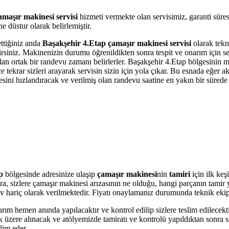
maşır makinesi servisi
hizmeti vermekte olan servisimiz, garanti süre
 düstur olarak belirlemiştir.
ettiğiniz anda
Başakşehir 4.Etap çamaşır makinesi servisi
olarak tekni
bilirsiniz. Makinenizin durumu öğrenildikten sonra tespit ve onarım için 
olan ortak bir randevu zamanı belirlerler. Başakşehir 4.Etap bölgesinin 
krar sizleri arayarak servisin sizin için yola çıkar. Bu esnada eğer akı
i hızlandıracak ve verilmiş olan randevu saatine en yakın bir sürede s
ap
bölgesinde adresinize ulaşıp
çamaşır makinesi
nin
tamiri
için ilk keş
onra, sizlere çamaşır makinesi arızasının ne olduğu, hangi parçanın tami
r Kdv hariç olarak verilmektedir. Fiyatı onaylamanız durumunda teknik eki
arım hemen anında yapılacaktır ve kontrol edilip sizlere teslim edilecek
üzere alınacak ve atölyemizde tamiratı ve kontrolü yapıldıktan sonra si
lim eder.