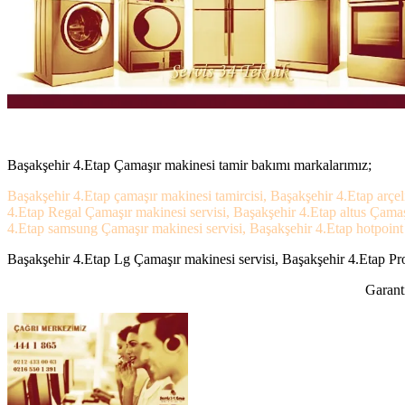
Başakşehir 4.Etap Çamaşır makinesi tamir bakımı markalarımız;
Başakşehir 4.Etap çamaşır makinesi tamircisi, Başakşehir 4.Etap arçe
4.Etap Regal Çamaşır makinesi servisi, Başakşehir 4.Etap altus Çamaş
4.Etap samsung Çamaşır makinesi servisi, Başakşehir 4.Etap hotpoint a
Başakşehir 4.Etap Lg Çamaşır makinesi servisi, Başakşehir 4.Etap Prof
Garanti