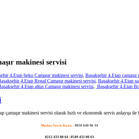
maşır makinesi servisi
ehir 4.Etap beko Çamaşır makinesi servisi
,
Başakşehir 4.Etap çamaşır 
aşakşehir 4.Etap Regal Çamaşır makinesi servisi
,
Başakşehir 4.Etap s
aşakşehir 4.Etap altus Çamaşır makinesi servisi
,
Başakşehir 4.Etap Bo
i
p çamaşır makinesi servisi olarak hızlı ve ekonomik servis anlayışı ile
Merkez Servis Kayıt :
0850 640 06 34
0212 433 00 64
|
0549 433 00 63