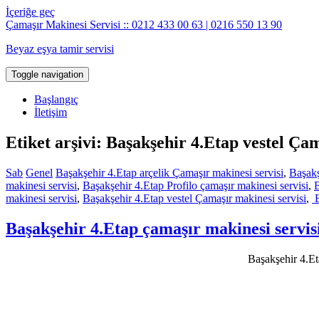
İçeriğe geç
Çamaşır Makinesi Servisi :: 0212 433 00 63 | 0216 550 13 90
Beyaz eşya tamir servisi
Toggle navigation
Başlangıç
İletişim
Etiket arşivi: Başakşehir 4.Etap vestel Ça
Sab
Genel
Başakşehir 4.Etap arçelik Çamaşır makinesi servisi
,
Başakş
makinesi servisi
,
Başakşehir 4.Etap Profilo çamaşır makinesi servisi
,
B
makinesi servisi
,
Başakşehir 4.Etap vestel Çamaşır makinesi servisi
,
B
Başakşehir 4.Etap çamaşır makinesi servis
Başakşehir 4.Eta