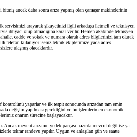
si bitmiş ancak daha sonra arıza yapmış olan çamaşır makinelerinin
k servisimizi arayarak şikayetinizi ilgili arkadaşa iletmeli ve teknisyen
servis ihtiyacı olup olmadığına karar verilir. Hemen akabinde teknisyen
mahalle, cadde ve sokak ve numara olarak adres bilgilerinizi tam olarak
llı telefon kulanıyor iseniz teknik ekiplerimize yada adres
izlere ulaşmış olacaklardır.
if kontrolünü yaparlar ve ilk tespit sonucunda arızadan tam emin
r yada değişim yapılması gerektiğini ve bu işlemlerin en ekonomik
plerimiz onarım sürecine başlayacaktır.
tir. Ancak mevcut arızanın yedek parçası hazırda mevcut değil ise ya
zlerle tekrar randevu yapılır. Uygun ve anlaşılan gün ve saatte