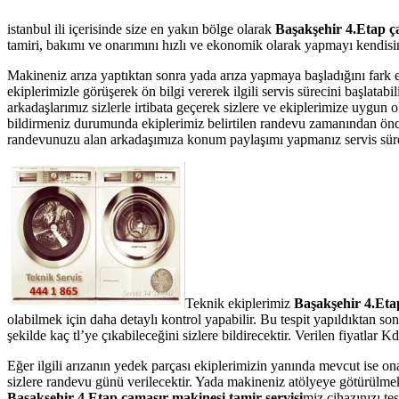
istanbul ili içerisinde size en yakın bölge olarak
Başakşehir 4.Etap ça
tamiri, bakımı ve onarımını hızlı ve ekonomik olarak yapmayı kendisine
Makineniz arıza yaptıktan sonra yada arıza yapmaya başladığını fark 
ekiplerimizle görüşerek ön bilgi vererek ilgili servis sürecini başlata
arkadaşlarımız sizlerle irtibata geçerek sizlere ve ekiplerimize uygun 
bildirmeniz durumunda ekiplerimiz belirtilen randevu zamanından önce te
randevunuzu alan arkadaşımıza konum paylaşımı yapmanız servis süresin
Teknik ekiplerimiz
Başakşehir 4.Et
olabilmek için daha detaylı kontrol yapabilir. Bu tespit yapıldıktan s
şekilde kaç tl’ye çıkabileceğini sizlere bildirecektir. Verilen fiyatla
Eğer ilgili arızanın yedek parçası ekiplerimizin yanında mevcut ise on
sizlere randevu günü verilecektir. Yada makineniz atölyeye götürülmek 
Başakşehir 4.Etap çamaşır makinesi tamir servisi
miz cihazınızı tes