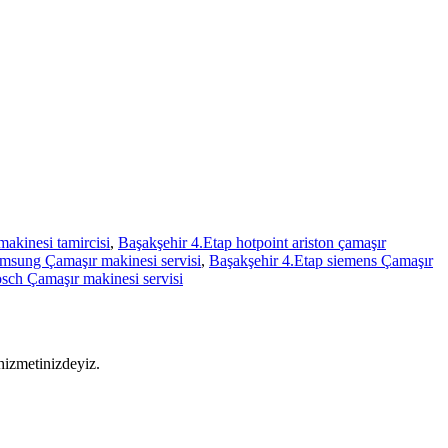
makinesi tamircisi
,
Başakşehir 4.Etap hotpoint ariston çamaşır
amsung Çamaşır makinesi servisi
,
Başakşehir 4.Etap siemens Çamaşır
sch Çamaşır makinesi servisi
 hizmetinizdeyiz.