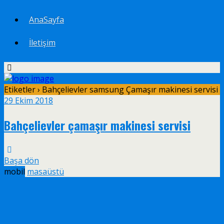
AnaSayfa
İletişim
Etiketler › Bahçelievler samsung Çamaşır makinesi servisi
29 Ekim 2018
Bahçelievler çamaşır makinesi servisi
Başa dön
mobil
masaüstü