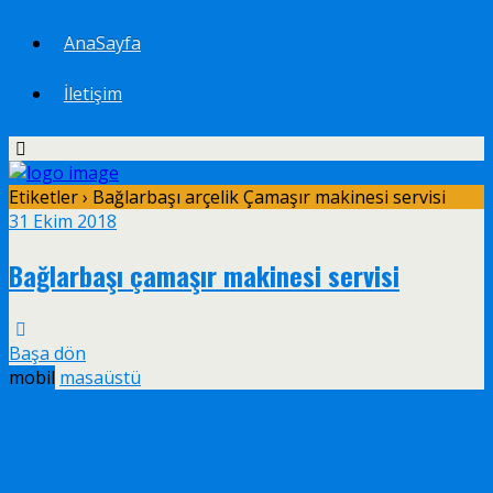
AnaSayfa
İletişim
Etiketler › Bağlarbaşı arçelik Çamaşır makinesi servisi
31 Ekim 2018
Bağlarbaşı çamaşır makinesi servisi
Başa dön
mobil
masaüstü