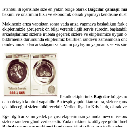
İstanbul ili içerisinde size en yakın bölge olarak
Bağcılar çamaşır mak
bakımı ve onarımını hızlı ve ekonomik olarak yapmayı kendisine düstur
Makineniz arıza yaptıktan sonra yada arıza yapmaya başladığını fark 
ekiplerimizle görüşerek ön bilgi vererek ilgili servis sürecini başlata
arkadaşlarımız sizlerle irtibata geçerek sizlere ve ekiplerimize uygun 
bildirmeniz durumunda ekiplerimiz belirtilen randevu zamanından önce te
randevunuzu alan arkadaşımıza konum paylaşımı yapmanız servis süresin
Teknik ekiplerimiz
Bağcılar
bölgesind
daha detaylı kontrol yapabilir. Bu tespit yapıldıktan sonra, sizlere ç
çıkabileceğini sizlere bildirecektir. Verilen fiyatlar Kdv hariç olarak
Eğer ilgili arızanın yedek parçası ekiplerimizin yanında mevcut ise on
sizlere randevu günü verilecektir. Yada makineniz atölyeye götürülmek 
Bağcılar çamaşır makinesi tamir servisi
miz cihazınızı teslim eder.