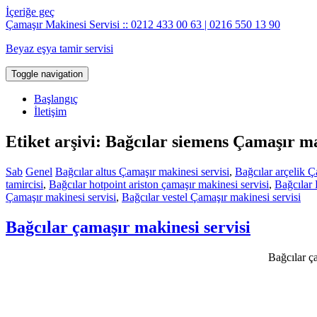
İçeriğe geç
Çamaşır Makinesi Servisi :: 0212 433 00 63 | 0216 550 13 90
Beyaz eşya tamir servisi
Toggle navigation
Başlangıç
İletişim
Etiket arşivi: Bağcılar siemens Çamaşır ma
Sab
Genel
Bağcılar altus Çamaşır makinesi servisi
,
Bağcılar arçelik Ç
tamircisi
,
Bağcılar hotpoint ariston çamaşır makinesi servisi
,
Bağcılar 
Çamaşır makinesi servisi
,
Bağcılar vestel Çamaşır makinesi servisi
Bağcılar çamaşır makinesi servisi
Bağcılar ça