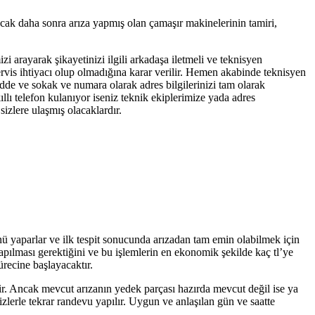
ncak daha sonra arıza yapmış olan çamaşır makinelerinin tamiri,
zi arayarak şikayetinizi ilgili arkadaşa iletmeli ve teknisyen
servis ihtiyacı olup olmadığına karar verilir. Hemen akabinde teknisyen
cadde ve sokak ve numara olarak adres bilgilerinizi tam olarak
llı telefon kulanıyor iseniz teknik ekiplerimize yada adres
izlere ulaşmış olacaklardır.
ünü yaparlar ve ilk tespit sonucunda arızadan tam emin olabilmek için
yapılması gerektiğini ve bu işlemlerin en ekonomik şekilde kaç tl’ye
ürecine başlayacaktır.
tir. Ancak mevcut arızanın yedek parçası hazırda mevcut değil ise ya
zlerle tekrar randevu yapılır. Uygun ve anlaşılan gün ve saatte