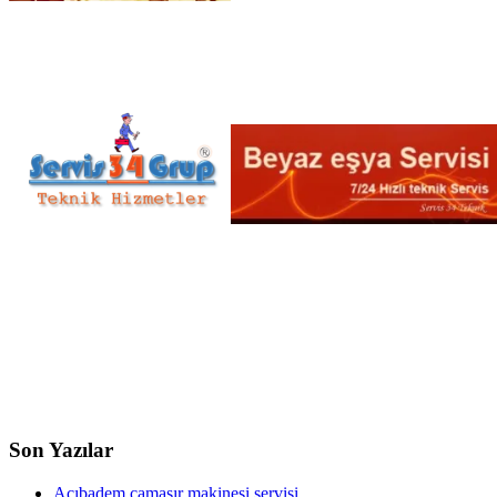
Son Yazılar
Acıbadem çamaşır makinesi servisi