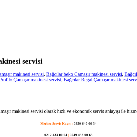
kinesi servisi
amaşır makinesi servisi
,
Bağcılar beko Çamaşır makinesi servisi
,
Bağcıl
Profilo Çamaşır makinesi servisi
,
Bağcılar Regal Çamaşır makinesi serv
maşır makinesi servisi olarak hızlı ve ekonomik servis anlayışı ile hizm
Merkez Servis Kayıt :
0850 640 06 34
0212 433 00 64
|
0549 433 00 63