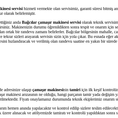
inesi servisi
hizmeti vermekte olan servisimiz, garanti süresi bitmiş a
 olarak belirlemiştir.
ettiğiniz anda
Bağcılar çamaşır makinesi servisi
olarak teknik servisimi
bilirsiniz. Makinenizin durumu öğrenildikten sonra tespit ve onarım için 
olan ortak bir randevu zamanı belirlerler. Bağcılar bölgesinin mahalle, 
krar sizleri arayarak servisin sizin için yola çıkar. Bu esnada eğer akı
i hızlandıracak ve verilmiş olan randevu saatine en yakın bir sürede s
e adresinize ulaşıp
çamaşır makinesi
nin
tamiri
için ilk keşif kontrol
amaşır makinesi arızasının ne olduğu, hangi parçanın tamir yada değişim 
 verilmektedir. Fiyatı onaylamanız durumunda teknik ekiplerimiz onarım s
arım hemen anında yapılacaktır ve kontrol edilip sizlere teslim edilecek
üzere alınacak ve atölyemizde tamiratı ve kontrolü yapıldıktan sonra si