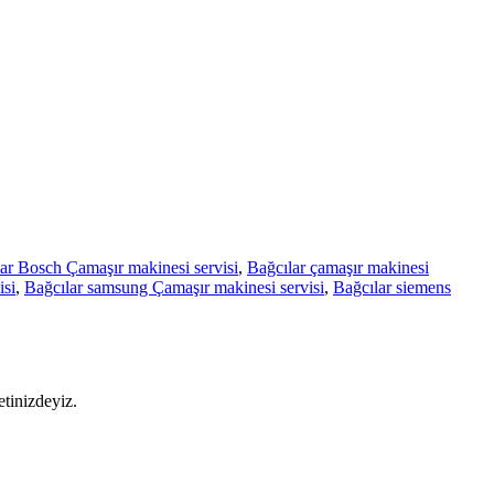
ar Bosch Çamaşır makinesi servisi
,
Bağcılar çamaşır makinesi
isi
,
Bağcılar samsung Çamaşır makinesi servisi
,
Bağcılar siemens
etinizdeyiz.