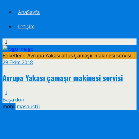
AnaSayfa
İletişim
Etiketler › Avrupa Yakası altus Çamaşır makinesi servisi
29 Ekim 2018
Avrupa Yakası çamaşır makinesi servisi
Başa dön
mobil
masaüstü