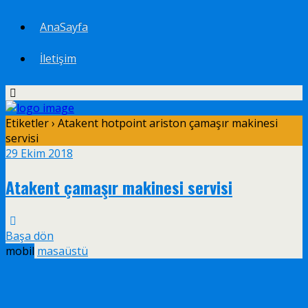
AnaSayfa
İletişim
Etiketler › Atakent hotpoint ariston çamaşır makinesi
servisi
29 Ekim 2018
Atakent çamaşır makinesi servisi
Başa dön
mobil
masaüstü