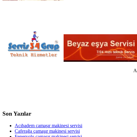
A
Son Yazılar
Acıbadem çamaşır makinesi servisi
Caferağa çamaşır makinesi servisi
Feneryolu çamaşır makinesi servisi