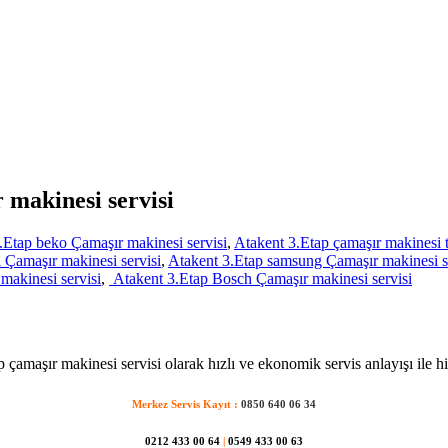
 makinesi servisi
.Etap beko Çamaşır makinesi servisi
,
Atakent 3.Etap çamaşır makinesi t
 Çamaşır makinesi servisi
,
Atakent 3.Etap samsung Çamaşır makinesi s
makinesi servisi
,
Atakent 3.Etap Bosch Çamaşır makinesi servisi
 çamaşır makinesi servisi olarak hızlı ve ekonomik servis anlayışı ile h
Merkez Servis Kayıt :
0850 640 06 34
0212 433 00 64
|
0549 433 00 63