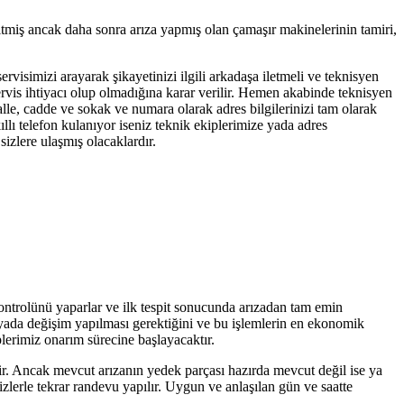
itmiş ancak daha sonra arıza yapmış olan çamaşır makinelerinin tamiri,
ervisimizi arayarak şikayetinizi ilgili arkadaşa iletmeli ve teknisyen
servis ihtiyacı olup olmadığına karar verilir. Hemen akabinde teknisyen
alle, cadde ve sokak ve numara olarak adres bilgilerinizi tam olarak
llı telefon kulanıyor iseniz teknik ekiplerimize yada adres
izlere ulaşmış olacaklardır.
kontrolünü yaparlar ve ilk tespit sonucunda arızadan tam emin
r yada değişim yapılması gerektiğini ve bu işlemlerin en ekonomik
plerimiz onarım sürecine başlayacaktır.
tir. Ancak mevcut arızanın yedek parçası hazırda mevcut değil ise ya
zlerle tekrar randevu yapılır. Uygun ve anlaşılan gün ve saatte