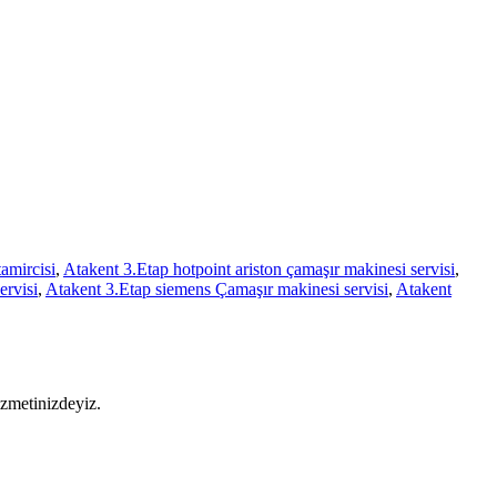
amircisi
,
Atakent 3.Etap hotpoint ariston çamaşır makinesi servisi
,
ervisi
,
Atakent 3.Etap siemens Çamaşır makinesi servisi
,
Atakent
izmetinizdeyiz.