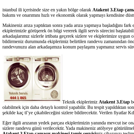
istanbul ili içerisinde size en yakın bölge olarak
Atakent 3.Etap çamaş
bakımı ve onarımını hızlı ve ekonomik olarak yapmayı kendisine düstur
Makineniz arıza yaptıktan sonra yada arıza yapmaya başladığını fark 
ekiplerimizle görüşerek ön bilgi vererek ilgili servis sürecini başlata
arkadaşlarımız sizlerle irtibata geçerek sizlere ve ekiplerimize uygun 
bildirmeniz durumunda ekiplerimiz belirtilen randevu zamanından önce te
randevunuzu alan arkadaşımıza konum paylaşımı yapmanız servis süresin
Teknik ekiplerimiz
Atakent 3.Etap
b
olabilmek için daha detaylı kontrol yapabilir. Bu tespit yapıldıktan s
şekilde kaç tl’ye çıkabileceğini sizlere bildirecektir. Verilen fiyatla
Eğer ilgili arızanın yedek parçası ekiplerimizin yanında mevcut ise on
sizlere randevu günü verilecektir. Yada makineniz atölyeye götürülmek 
Atakent 3.Etap çamaşır makinesi tamir servisi
miz cihazınızı teslim