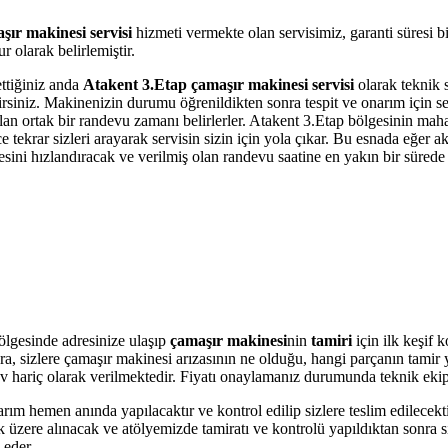
ır makinesi servisi
hizmeti vermekte olan servisimiz, garanti süresi b
 olarak belirlemiştir.
ettiğiniz anda
Atakent 3.Etap çamaşır makinesi servisi
olarak teknik s
bilirsiniz. Makinenizin durumu öğrenildikten sonra tespit ve onarım için 
olan ortak bir randevu zamanı belirlerler. Atakent 3.Etap bölgesinin mah
krar sizleri arayarak servisin sizin için yola çıkar. Bu esnada eğer akı
i hızlandıracak ve verilmiş olan randevu saatine en yakın bir sürede s
ölgesinde adresinize ulaşıp
çamaşır makinesi
nin
tamiri
için ilk keşif 
onra, sizlere çamaşır makinesi arızasının ne olduğu, hangi parçanın tami
r Kdv hariç olarak verilmektedir. Fiyatı onaylamanız durumunda teknik eki
arım hemen anında yapılacaktır ve kontrol edilip sizlere teslim edilecek
üzere alınacak ve atölyemizde tamiratı ve kontrolü yapıldıktan sonra si
 eder.