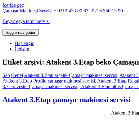
İçeriğe geç
Çamaşır Makinesi Servisi :: 0212 433 00 63 | 0216 550 13 90
Beyaz eşya tamir servisi
Toggle navigation
Başlangıç
İletişim
Etiket arşivi: Atakent 3.Etap beko Çamaşır
Sab
Genel
Atakent 3.Etap arçelik Çamaşır makinesi servisi
,
Atakent 3
Atakent 3.Etap Profilo çamaşır makinesi servisi
,
Atakent 3.Etap Regal
3.Etap vestel Çamaşır makinesi servisi
,
Atakent 3.Etap altus Çamaşır 
Atakent 3.Etap çamaşır makinesi servisi
Atakent 3.Etap