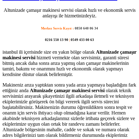
Altunizade çamaşır makinesi servisi olarak hızlı ve ekonomik servis
anlayışı ile hizmetinizdeyiz.
Merkez Servis Kayıt :
0850 640 06 34
0216 550 13 90
|
0549 433 00 63
istanbul ili içerisinde size en yakın bölge olarak
Altunizade çamaşır
makinesi servisi
hizmeti vermekte olan servisimiz, garanti süresi
bitmiş ancak daha sonra arıza yapmış olan çamaşır makinelerinin
tamiri, bakımı ve onarımını hızlı ve ekonomik olarak yapmayı
kendisine düstur olarak belirlemiştir.
Makineniz arıza yaptıktan sonra yada arıza yapmaya başladığını fark
ettiğiniz anda
Altunizade çamaşır makinesi servisi
olarak teknik
servisimizi arayarak şikayetinizi ilgili arkadaşa iletmeli ve teknisyen
ekiplerimizle görüşerek ön bilgi vererek ilgili servis sürecini
başlatabilirsiniz. Makinenizin durumu öğrenildikten sonra tespit ve
onarım için servis ihtiyacı olup olmadığına karar verilir. Hemen
akabinde teknisyen arkadaşlarımız sizlerle irtibata geçerek sizlere ve
ekiplerimize uygun olan ortak bir randevu zamanı belirlerler.
Altunizade bölgesinin mahalle, cadde ve sokak ve numara olarak
adres bilgilerinizi tam olarak bildirmeniz durumunda ekiplerimiz