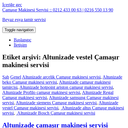
İçeriğe geç
Çamaşır Makinesi Servisi :: 0212 433 00 63 | 0216 550 13 90
Beyaz eşya tamir servisi
Toggle navigation
Başlangıç
İletişim
Etiket arşivi: Altunizade vestel Çamaşır
makinesi servisi
Sab
Genel
Altunizade arçelik Çamaşır makinesi servisi
,
Altunizade
beko Çamaşır makinesi servisi
,
Altunizade çamaşır makinesi
tamircisi
,
Altunizade hotpoint ariston çamaşır makinesi servisi
,
Altunizade Profilo çamaşır makinesi servisi
,
Altunizade Regal
Çamaşır makinesi servisi
,
Altunizade samsung Çamaşır makinesi
servisi
,
Altunizade siemens Çamaşır makinesi servisi
,
Altunizade
vestel Çamaşır makinesi servisi
,
Altunizade altus Çamaşır makinesi
servisi
,
Altunizade Bosch Çamaşır makinesi servisi
Altunizade çamaşır makinesi servisi