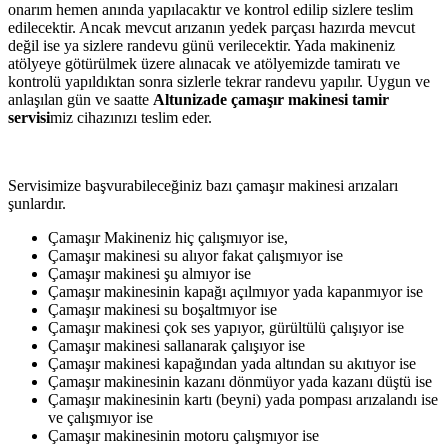
onarım hemen anında yapılacaktır ve kontrol edilip sizlere teslim
edilecektir. Ancak mevcut arızanın yedek parçası hazırda mevcut
değil ise ya sizlere randevu günü verilecektir. Yada makineniz
atölyeye götürülmek üzere alınacak ve atölyemizde tamiratı ve
kontrolü yapıldıktan sonra sizlerle tekrar randevu yapılır. Uygun ve
anlaşılan gün ve saatte
Altunizade çamaşır makinesi tamir
servisi
miz cihazınızı teslim eder.
Servisimize başvurabileceğiniz bazı çamaşır makinesi arızaları
şunlardır.
Çamaşır Makineniz hiç çalışmıyor ise,
Çamaşır makinesi su alıyor fakat çalışmıyor ise
Çamaşır makinesi şu almıyor ise
Çamaşır makinesinin kapağı açılmıyor yada kapanmıyor ise
Çamaşır makinesi su boşaltmıyor ise
Çamaşır makinesi çok ses yapıyor, gürültülü çalışıyor ise
Çamaşır makinesi sallanarak çalışıyor ise
Çamaşır makinesi kapağından yada altından su akıtıyor ise
Çamaşır makinesinin kazanı dönmüyor yada kazanı düştü ise
Çamaşır makinesinin kartı (beyni) yada pompası arızalandı ise
ve çalışmıyor ise
Çamaşır makinesinin motoru çalışmıyor ise