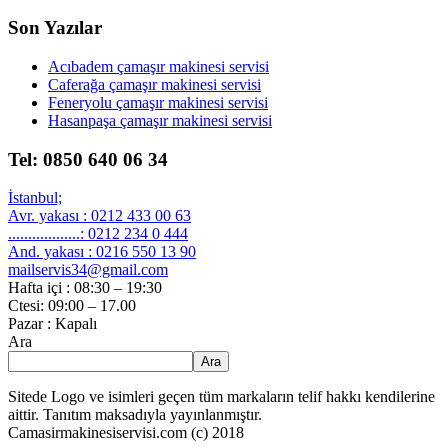
Son Yazılar
Acıbadem çamaşır makinesi servisi
Caferağa çamaşır makinesi servisi
Feneryolu çamaşır makinesi servisi
Hasanpaşa çamaşır makinesi servisi
Tel: 0850 640 06 34
İstanbul;
Avr. yakası : 0212 433 00 63
..................: 0212 234 0 444
And. yakası : 0216 550 13 90
mailservis34@gmail.com
Hafta içi : 08:30 – 19:30
Ctesi: 09:00 – 17.00
Pazar : Kapalı
Ara
Ara
Sitede Logo ve isimleri geçen tüm markaların telif hakkı kendilerine
aittir. Tanıtım maksadıyla yayınlanmıştır.
Camasirmakinesiservisi.com (c) 2018