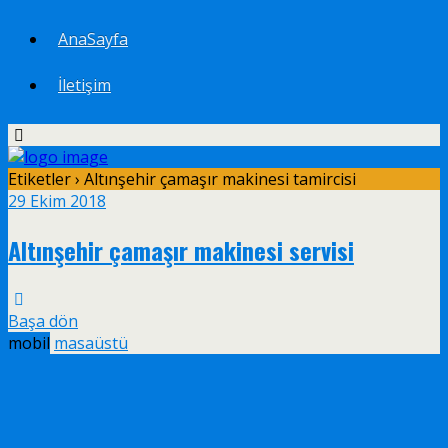
AnaSayfa
İletişim
Etiketler › Altınşehir çamaşır makinesi tamircisi
29 Ekim 2018
Altınşehir çamaşır makinesi servisi
Başa dön
mobil
masaüstü