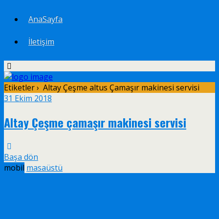
AnaSayfa
İletişim
Etiketler › Altay Çeşme altus Çamaşır makinesi servisi
31 Ekim 2018
Altay Çeşme çamaşır makinesi servisi
Başa dön
mobil
masaüstü