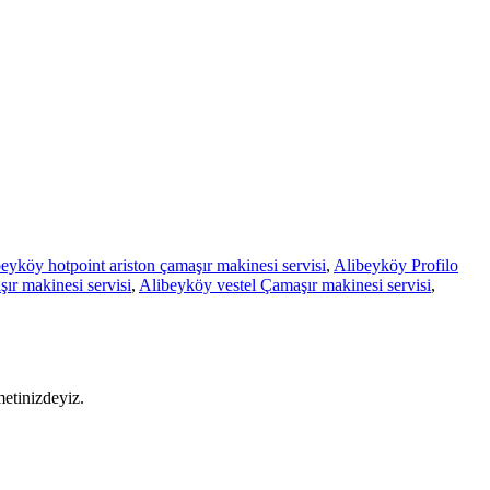
eyköy hotpoint ariston çamaşır makinesi servisi
,
Alibeyköy Profilo
r makinesi servisi
,
Alibeyköy vestel Çamaşır makinesi servisi
,
metinizdeyiz.