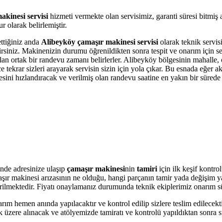
kinesi servisi
hizmeti vermekte olan servisimiz, garanti süresi bitmiş
 olarak belirlemiştir.
ettiğiniz anda
Alibeyköy çamaşır makinesi servisi
olarak teknik servisi
bilirsiniz. Makinenizin durumu öğrenildikten sonra tespit ve onarım için 
 olan ortak bir randevu zamanı belirlerler. Alibeyköy bölgesinin mahalle,
krar sizleri arayarak servisin sizin için yola çıkar. Bu esnada eğer akı
i hızlandıracak ve verilmiş olan randevu saatine en yakın bir sürede s
nde adresinize ulaşıp
çamaşır makinesi
nin
tamiri
için ilk keşif kontr
amaşır makinesi arızasının ne olduğu, hangi parçanın tamir yada değişim 
 verilmektedir. Fiyatı onaylamanız durumunda teknik ekiplerimiz onarım s
arım hemen anında yapılacaktır ve kontrol edilip sizlere teslim edilecek
üzere alınacak ve atölyemizde tamiratı ve kontrolü yapıldıktan sonra si