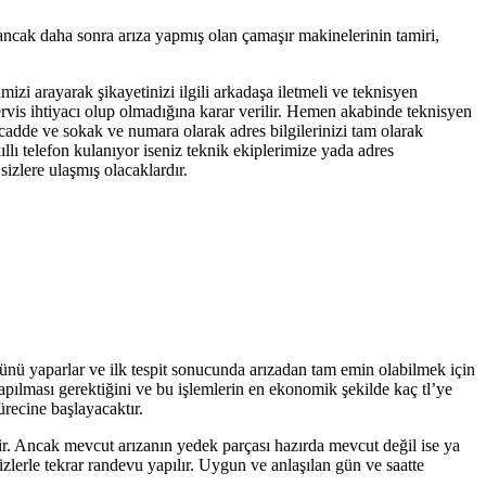
 ancak daha sonra arıza yapmış olan çamaşır makinelerinin tamiri,
mizi arayarak şikayetinizi ilgili arkadaşa iletmeli ve teknisyen
servis ihtiyacı olup olmadığına karar verilir. Hemen akabinde teknisyen
 cadde ve sokak ve numara olarak adres bilgilerinizi tam olarak
llı telefon kulanıyor iseniz teknik ekiplerimize yada adres
izlere ulaşmış olacaklardır.
olünü yaparlar ve ilk tespit sonucunda arızadan tam emin olabilmek için
yapılması gerektiğini ve bu işlemlerin en ekonomik şekilde kaç tl’ye
ürecine başlayacaktır.
tir. Ancak mevcut arızanın yedek parçası hazırda mevcut değil ise ya
zlerle tekrar randevu yapılır. Uygun ve anlaşılan gün ve saatte