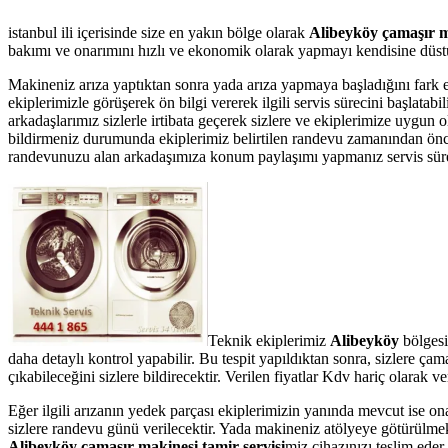
istanbul ili içerisinde size en yakın bölge olarak
Alibeyköy çamaşır ma
bakımı ve onarımını hızlı ve ekonomik olarak yapmayı kendisine düstur
Makineniz arıza yaptıktan sonra yada arıza yapmaya başladığını fark 
ekiplerimizle görüşerek ön bilgi vererek ilgili servis sürecini başlata
arkadaşlarımız sizlerle irtibata geçerek sizlere ve ekiplerimize uygun
bildirmeniz durumunda ekiplerimiz belirtilen randevu zamanından önce te
randevunuzu alan arkadaşımıza konum paylaşımı yapmanız servis süresin
Teknik ekiplerimiz
Alibeyköy
bölgesi
daha detaylı kontrol yapabilir. Bu tespit yapıldıktan sonra, sizlere ç
çıkabileceğini sizlere bildirecektir. Verilen fiyatlar Kdv hariç olarak
Eğer ilgili arızanın yedek parçası ekiplerimizin yanında mevcut ise on
sizlere randevu günü verilecektir. Yada makineniz atölyeye götürülmek 
Alibeyköy çamaşır makinesi tamir servisi
miz cihazınızı teslim eder.