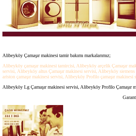
Alibeyköy Çamaşır makinesi tamir bakımı markalarımız;
Alibeyköy çamaşır makinesi tamircisi, Alibeyköy arçelik Çamaşır mak
servisi, Alibeyköy altus Çamaşır makinesi servisi, Alibeyköy siemen
ariston çamaşır makinesi servisi, Alibeyköy Profilo çamaşır makinesi s
Alibeyköy Lg Çamaşır makinesi servisi, Alibeyköy Profilo Çamaşır mak
Garanti