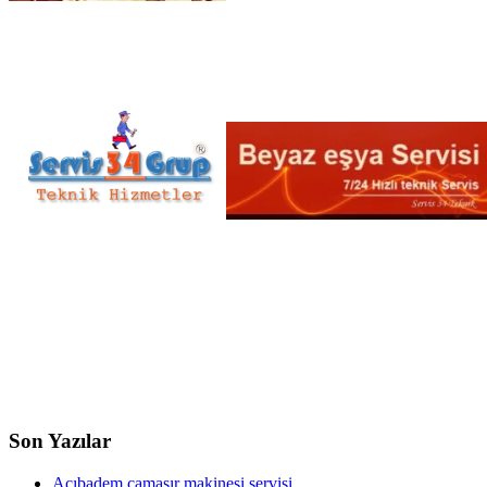
Son Yazılar
Acıbadem çamaşır makinesi servisi