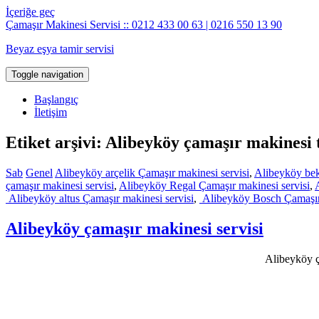
İçeriğe geç
Çamaşır Makinesi Servisi :: 0212 433 00 63 | 0216 550 13 90
Beyaz eşya tamir servisi
Toggle navigation
Başlangıç
İletişim
Etiket arşivi: Alibeyköy çamaşır makinesi 
Sab
Genel
Alibeyköy arçelik Çamaşır makinesi servisi
,
Alibeyköy bek
çamaşır makinesi servisi
,
Alibeyköy Regal Çamaşır makinesi servisi
,
Alibeyköy altus Çamaşır makinesi servisi
,
Alibeyköy Bosch Çamaşır 
Alibeyköy çamaşır makinesi servisi
Alibeyköy ça