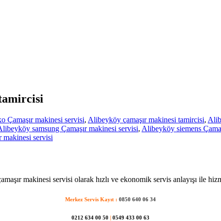
tamircisi
o Çamaşır makinesi servisi
,
Alibeyköy çamaşır makinesi tamircisi
,
Alib
Alibeyköy samsung Çamaşır makinesi servisi
,
Alibeyköy siemens Çamaşı
makinesi servisi
maşır makinesi servisi olarak hızlı ve ekonomik servis anlayışı ile hiz
Merkez Servis Kayıt :
0850 640 06 34
0212 634 00 50
|
0549 433 00 63