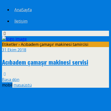
AnaSayfa
İletişim
Etiketler › Acıbadem çamaşır makinesi tamircisi
31 Ekim 2018
Acıbadem çamaşır makinesi servisi
Başa dön
mobil
masaüstü