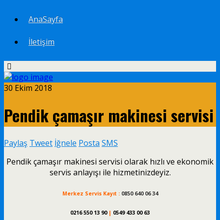
AnaSayfa
İletişim
30 Ekim 2018
Pendik çamaşır makinesi servisi
Paylaş
Tweet
İğnele
Posta
SMS
Pendik çamaşır makinesi servisi olarak hızlı ve ekonomik
servis anlayışı ile hizmetinizdeyiz.
Merkez Servis Kayıt :
0850 640 06 34
0216 550 13 90
|
0549 433 00 63