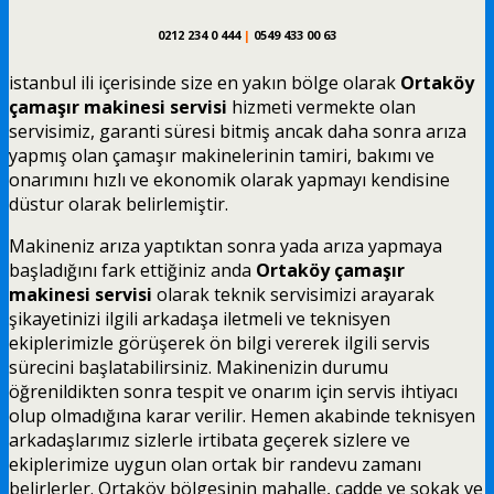
0212 234 0 444
|
0549 433 00 63
istanbul ili içerisinde size en yakın bölge olarak
Ortaköy
çamaşır makinesi servisi
hizmeti vermekte olan
servisimiz, garanti süresi bitmiş ancak daha sonra arıza
yapmış olan çamaşır makinelerinin tamiri, bakımı ve
onarımını hızlı ve ekonomik olarak yapmayı kendisine
düstur olarak belirlemiştir.
Makineniz arıza yaptıktan sonra yada arıza yapmaya
başladığını fark ettiğiniz anda
Ortaköy çamaşır
makinesi servisi
olarak teknik servisimizi arayarak
şikayetinizi ilgili arkadaşa iletmeli ve teknisyen
ekiplerimizle görüşerek ön bilgi vererek ilgili servis
sürecini başlatabilirsiniz. Makinenizin durumu
öğrenildikten sonra tespit ve onarım için servis ihtiyacı
olup olmadığına karar verilir. Hemen akabinde teknisyen
arkadaşlarımız sizlerle irtibata geçerek sizlere ve
ekiplerimize uygun olan ortak bir randevu zamanı
belirlerler. Ortaköy bölgesinin mahalle, cadde ve sokak ve