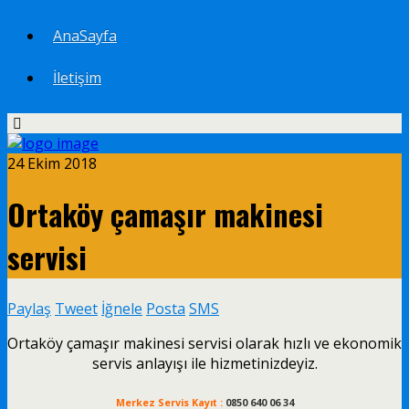
AnaSayfa
İletişim
24 Ekim 2018
Ortaköy çamaşır makinesi
servisi
Paylaş
Tweet
İğnele
Posta
SMS
Ortaköy çamaşır makinesi servisi olarak hızlı ve ekonomik
servis anlayışı ile hizmetinizdeyiz.
Merkez Servis Kayıt :
0850 640 06 34