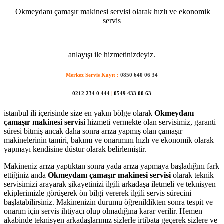
Okmeydanı çamaşır makinesi servisi olarak hızlı ve ekonomik
servis
anlayışı ile hizmetinizdeyiz.
Merkez Servis Kayıt :
0850 640 06 34
0212 234 0 444
|
0549 433 00 63
istanbul ili içerisinde size en yakın bölge olarak
Okmeydanı
çamaşır makinesi servisi
hizmeti vermekte olan servisimiz, garanti
süresi bitmiş ancak daha sonra arıza yapmış olan çamaşır
makinelerinin tamiri, bakımı ve onarımını hızlı ve ekonomik olarak
yapmayı kendisine düstur olarak belirlemiştir.
Makineniz arıza yaptıktan sonra yada arıza yapmaya başladığını fark
ettiğiniz anda
Okmeydanı çamaşır makinesi servisi
olarak teknik
servisimizi arayarak şikayetinizi ilgili arkadaşa iletmeli ve teknisyen
ekiplerimizle görüşerek ön bilgi vererek ilgili servis sürecini
başlatabilirsiniz. Makinenizin durumu öğrenildikten sonra tespit ve
onarım için servis ihtiyacı olup olmadığına karar verilir. Hemen
akabinde teknisyen arkadaşlarımız sizlerle irtibata geçerek sizlere ve