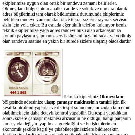
ekiplerimize uygun olan ortak bir randevu zamanı belirlerler.
Okmeydanı bölgesinin mahalle, cadde ve sokak ve numara olarak
adres bilgilerinizi tam olarak bildirmeniz durumunda ekiplerimiz
belirtilen randevu zamanından önce tekrar sizleri arayarak servisin
sizin için yola çıkar. Bu esnada eğer akıllı telefon kulanıyor iseniz
teknik ekiplerimize yada adres randevunuzu alan arkadaşımıza
konum paylaşımı yapmanız servis süresini hızlandıracak ve verilmiş
olan randevu saatine en yakın bir sürede sizlere ulaşmış olacaklardır.
Teknik ekiplerimiz
Okmeydanı
bölgesinde adresinize ulaşıp
çamaşır makinesi
nin
tamiri
için ilk
keşif kontrolünü yaparlar ve ilk tespit sonucunda arızadan tam emin
olabilmek için daha detaylı kontrol yapabilir. Bu tespit yapıldıktan
sonra, sizlere çamaşır makinesi arızasının ne olduğu, hangi parçanın
tamir yada değişim yapılması gerektiğini ve bu işlemlerin en
ekonomik şekilde kaç tl’ye çıkabileceğini sizlere bildirecektir.
Verilen fiyatlar Kdv hariç olarak verilmektedir. Fiyatı onaylamanız