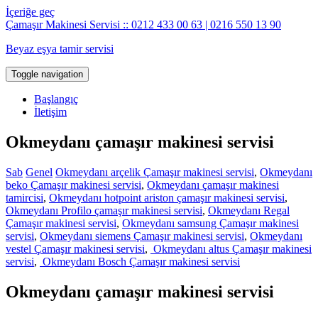
İçeriğe geç
Çamaşır Makinesi Servisi :: 0212 433 00 63 | 0216 550 13 90
Beyaz eşya tamir servisi
Toggle navigation
Başlangıç
İletişim
Okmeydanı çamaşır makinesi servisi
Sab
Genel
Okmeydanı arçelik Çamaşır makinesi servisi
,
Okmeydanı
beko Çamaşır makinesi servisi
,
Okmeydanı çamaşır makinesi
tamircisi
,
Okmeydanı hotpoint ariston çamaşır makinesi servisi
,
Okmeydanı Profilo çamaşır makinesi servisi
,
Okmeydanı Regal
Çamaşır makinesi servisi
,
Okmeydanı samsung Çamaşır makinesi
servisi
,
Okmeydanı siemens Çamaşır makinesi servisi
,
Okmeydanı
vestel Çamaşır makinesi servisi
,
Okmeydanı altus Çamaşır makinesi
servisi
,
Okmeydanı Bosch Çamaşır makinesi servisi
Okmeydanı çamaşır makinesi servisi