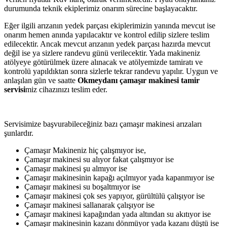
durumunda teknik ekiplerimiz onarım sürecine başlayacaktır.
Eğer ilgili arızanın yedek parçası ekiplerimizin yanında mevcut ise
onarım hemen anında yapılacaktır ve kontrol edilip sizlere teslim
edilecektir. Ancak mevcut arızanın yedek parçası hazırda mevcut
değil ise ya sizlere randevu günü verilecektir. Yada makineniz
atölyeye götürülmek üzere alınacak ve atölyemizde tamiratı ve
kontrolü yapıldıktan sonra sizlerle tekrar randevu yapılır. Uygun ve
anlaşılan gün ve saatte
Okmeydanı çamaşır makinesi tamir
servisi
miz cihazınızı teslim eder.
Servisimize başvurabileceğiniz bazı çamaşır makinesi arızaları
şunlardır.
Çamaşır Makineniz hiç çalışmıyor ise,
Çamaşır makinesi su alıyor fakat çalışmıyor ise
Çamaşır makinesi şu almıyor ise
Çamaşır makinesinin kapağı açılmıyor yada kapanmıyor ise
Çamaşır makinesi su boşaltmıyor ise
Çamaşır makinesi çok ses yapıyor, gürültülü çalışıyor ise
Çamaşır makinesi sallanarak çalışıyor ise
Çamaşır makinesi kapağından yada altından su akıtıyor ise
Çamaşır makinesinin kazanı dönmüyor yada kazanı düştü ise