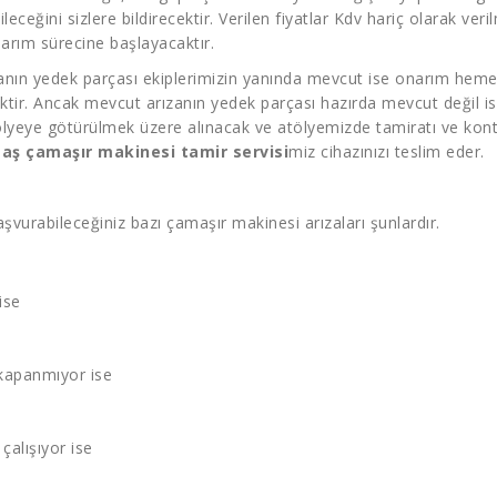
bileceğini sizlere bildirecektir. Verilen fiyatlar Kdv hariç olarak 
narım sürecine başlayacaktır.
ızanın yedek parçası ekiplerimizin yanında mevcut ise onarım hemen
ektir. Ancak mevcut arızanın yedek parçası hazırda mevcut değil is
lyeye götürülmek üzere alınacak ve atölyemizde tamiratı ve kontr
aş çamaşır makinesi tamir servisi
miz cihazınızı teslim eder.
şvurabileceğiniz bazı çamaşır makinesi arızaları şunlardır.
ise
kapanmıyor ise
çalışıyor ise