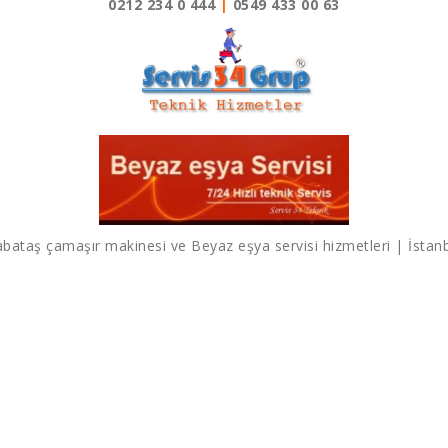
0212 234 0 444
|
0549 433 00 63
bataş çamaşır makinesi ve Beyaz eşya servisi hizmetleri | İstan