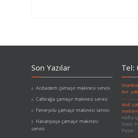
paylaşmak
için
için
tıklayın
tıklayın
(Yeni
(Yeni
pencerede
pencerede
açılır)
açılır)
Son Yazılar
Tel:
İstanbul
Acıbadem çamaşır makinesi servisi
Avr. ya
..........
Caferağa çamaşır makinesi servisi
And. ya
Feneryolu çamaşır makinesi servisi
mailse
Hafta iç
Hasanpaşa çamaşır makinesi
Ctesi: 
servisi
Pazar :