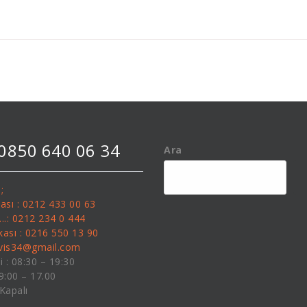
 0850 640 06 34
Ara
;
kası : 0212 433 00 63
........: 0212 234 0 444
kası : 0216 550 13 90
rvis34@gmail.com
i : 08:30 – 19:30
09:00 – 17.00
 Kapalı