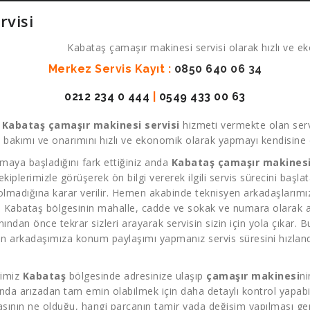
rvisi
Kabataş çamaşır makinesi servisi olarak hızlı ve eko
Merkez Servis Kayıt :
0850 640 06 34
0212 234 0 444
|
0549 433 00 63
k
Kabataş çamaşır makinesi servisi
hizmeti vermekte olan serv
 bakımı ve onarımını hızlı ve ekonomik olarak yapmayı kendisine d
maya başladığını fark ettiğiniz anda
Kabataş çamaşır makinesi
 ekiplerimizle görüşerek ön bilgi vererek ilgili servis sürecini başl
 olmadığına karar verilir. Hemen akabinde teknisyen arkadaşlarımız 
. Kabataş bölgesinin mahalle, cadde ve sokak ve numara olarak adr
dan önce tekrar sizleri arayarak servisin sizin için yola çıkar. Bu
n arkadaşımıza konum paylaşımı yapmanız servis süresini hızland
rimiz
Kabataş
bölgesinde adresinize ulaşıp
çamaşır makinesi
ni
nda arızadan tam emin olabilmek için daha detaylı kontrol yapabili
asının ne olduğu, hangi parçanın tamir yada değişim yapılması ger