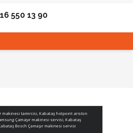
216 550 13 90
 makinesi tamircisi
,
Kabataş hotpoint ariston
amsung Çamaşır makinesi servisi
,
Kabataş
abataş Bosch Çamaşır makinesi servisi