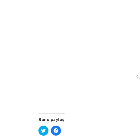
Ka
Bunu paylaş:
Twitter
Facebook'ta
üzerinde
paylaşmak