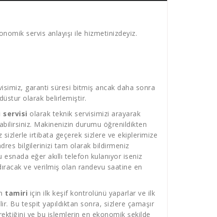
nomik servis anlayışı ile hizmetinizdeyiz.
isimiz, garanti süresi bitmiş ancak daha sonra
üstur olarak belirlemiştir.
 servisi
olarak teknik servisimizi arayarak
atabilirsiniz. Makinenizin durumu öğrenildikten
sizlerle irtibata geçerek sizlere ve ekiplerimize
es bilgilerinizi tam olarak bildirmeniz
 esnada eğer akıllı telefon kulanıyor iseniz
ıracak ve verilmiş olan randevu saatine en
n
tamiri
için ilk keşif kontrolünü yaparlar ve ilk
r. Bu tespit yapıldıktan sonra, sizlere çamaşır
ektiğini ve bu işlemlerin en ekonomik şekilde