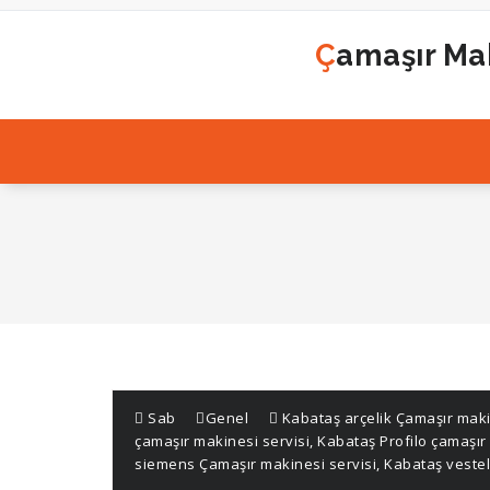
İçeriğe
geç
Çamaşır Mak
Sab
Genel
Kabataş arçelik Çamaşır maki
çamaşır makinesi servisi
,
Kabataş Profilo çamaşır
siemens Çamaşır makinesi servisi
,
Kabataş vestel