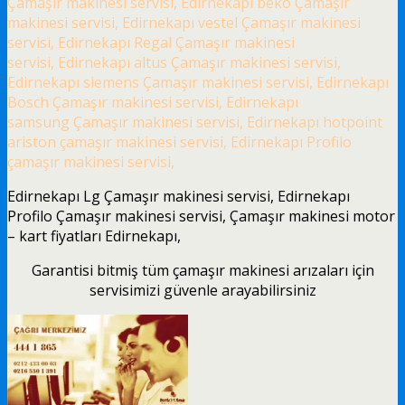
Çamaşır makinesi servisi, Edirnekapı beko Çamaşır
makinesi servisi, Edirnekapı vestel Çamaşır makinesi
servisi, Edirnekapı Regal Çamaşır makinesi
servisi, Edirnekapı altus Çamaşır makinesi servisi,
Edirnekapı siemens Çamaşır makinesi servisi, Edirnekapı
Bosch Çamaşır makinesi servisi, Edirnekapı
samsung Çamaşır makinesi servisi, Edirnekapı hotpoint
ariston çamaşır makinesi servisi, Edirnekapı Profilo
çamaşır makinesi servisi,
Edirnekapı Lg Çamaşır makinesi servisi, Edirnekapı
Profilo Çamaşır makinesi servisi, Çamaşır makinesi motor
– kart fiyatları Edirnekapı,
Garantisi bitmiş tüm çamaşır makinesi arızaları için
servisimizi güvenle arayabilirsiniz