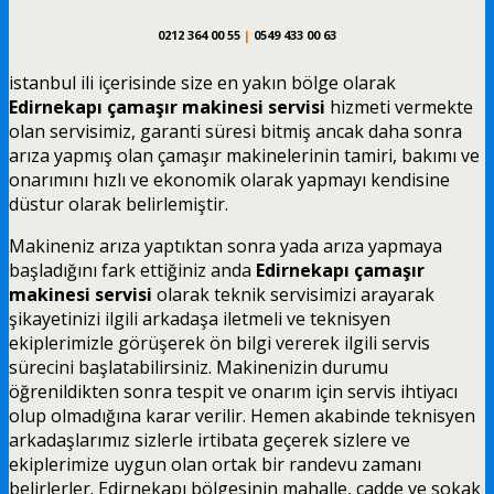
0212 364 00 55
|
0549 433 00 63
istanbul ili içerisinde size en yakın bölge olarak
Edirnekapı çamaşır makinesi servisi
hizmeti vermekte
olan servisimiz, garanti süresi bitmiş ancak daha sonra
arıza yapmış olan çamaşır makinelerinin tamiri, bakımı ve
onarımını hızlı ve ekonomik olarak yapmayı kendisine
düstur olarak belirlemiştir.
Makineniz arıza yaptıktan sonra yada arıza yapmaya
başladığını fark ettiğiniz anda
Edirnekapı çamaşır
makinesi servisi
olarak teknik servisimizi arayarak
şikayetinizi ilgili arkadaşa iletmeli ve teknisyen
ekiplerimizle görüşerek ön bilgi vererek ilgili servis
sürecini başlatabilirsiniz. Makinenizin durumu
öğrenildikten sonra tespit ve onarım için servis ihtiyacı
olup olmadığına karar verilir. Hemen akabinde teknisyen
arkadaşlarımız sizlerle irtibata geçerek sizlere ve
ekiplerimize uygun olan ortak bir randevu zamanı
belirlerler. Edirnekapı bölgesinin mahalle, cadde ve sokak