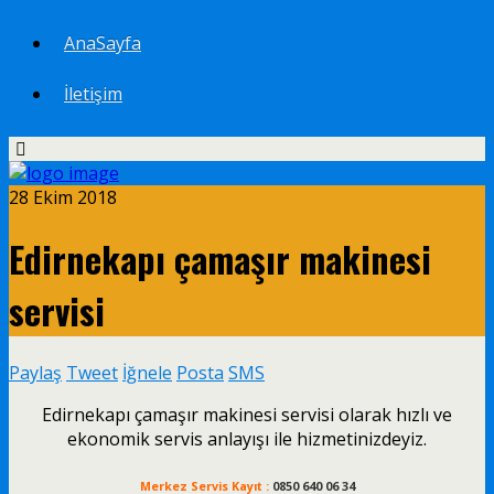
AnaSayfa
İletişim
28 Ekim 2018
Edirnekapı çamaşır makinesi
servisi
Paylaş
Tweet
İğnele
Posta
SMS
Edirnekapı çamaşır makinesi servisi olarak hızlı ve
ekonomik servis anlayışı ile hizmetinizdeyiz.
Merkez Servis Kayıt :
0850 640 06 34