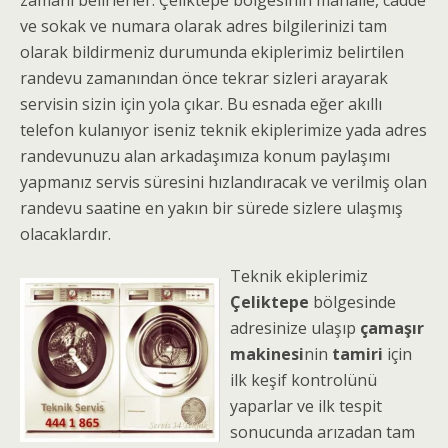
zamanı belirlerler. Çeliktepe bölgesinin mahalle, cadde
ve sokak ve numara olarak adres bilgilerinizi tam
olarak bildirmeniz durumunda ekiplerimiz belirtilen
randevu zamanından önce tekrar sizleri arayarak
servisin sizin için yola çıkar. Bu esnada eğer akıllı
telefon kulanıyor iseniz teknik ekiplerimize yada adres
randevunuzu alan arkadaşımıza konum paylaşımı
yapmanız servis süresini hızlandıracak ve verilmiş olan
randevu saatine en yakın bir sürede sizlere ulaşmış
olacaklardır.
Teknik ekiplerimiz
Çeliktepe
bölgesinde
adresinize ulaşıp
çamaşır
makinesi
nin
tamiri
için
ilk keşif kontrolünü
yaparlar ve ilk tespit
sonucunda arızadan tam