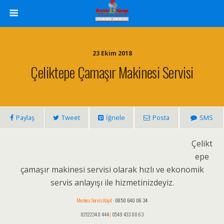
23 Ekim 2018
Çeliktepe Çamaşır Makinesi Servisi
Paylaş
Tweet
İğnele
Posta
SMS
Çelikt
epe
çamaşır makinesi servisi olarak hızlı ve ekonomik
servis anlayışı ile hizmetinizdeyiz.
Merkez Servis Kayıt :
0850 640 06 34
0212 234 0 444
|
0549 433 00 63