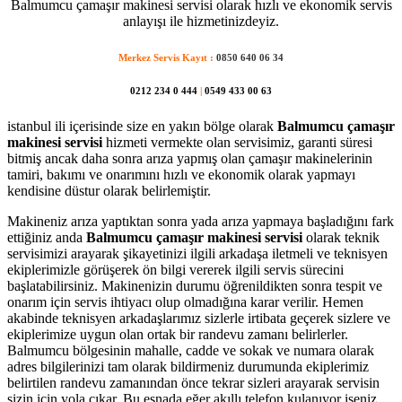
Balmumcu çamaşır makinesi servisi olarak hızlı ve ekonomik servis
anlayışı ile hizmetinizdeyiz.
Merkez Servis Kayıt :
0850 640 06 34
0212 234 0 444
|
0549 433 00 63
istanbul ili içerisinde size en yakın bölge olarak
Balmumcu çamaşır
makinesi servisi
hizmeti vermekte olan servisimiz, garanti süresi
bitmiş ancak daha sonra arıza yapmış olan çamaşır makinelerinin
tamiri, bakımı ve onarımını hızlı ve ekonomik olarak yapmayı
kendisine düstur olarak belirlemiştir.
Makineniz arıza yaptıktan sonra yada arıza yapmaya başladığını fark
ettiğiniz anda
Balmumcu çamaşır makinesi servisi
olarak teknik
servisimizi arayarak şikayetinizi ilgili arkadaşa iletmeli ve teknisyen
ekiplerimizle görüşerek ön bilgi vererek ilgili servis sürecini
başlatabilirsiniz. Makinenizin durumu öğrenildikten sonra tespit ve
onarım için servis ihtiyacı olup olmadığına karar verilir. Hemen
akabinde teknisyen arkadaşlarımız sizlerle irtibata geçerek sizlere ve
ekiplerimize uygun olan ortak bir randevu zamanı belirlerler.
Balmumcu bölgesinin mahalle, cadde ve sokak ve numara olarak
adres bilgilerinizi tam olarak bildirmeniz durumunda ekiplerimiz
belirtilen randevu zamanından önce tekrar sizleri arayarak servisin
sizin için yola çıkar. Bu esnada eğer akıllı telefon kulanıyor iseniz