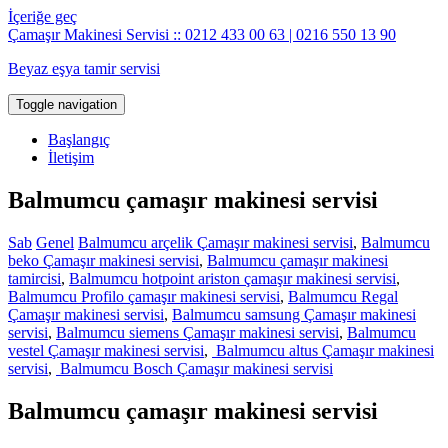
İçeriğe geç
Çamaşır Makinesi Servisi :: 0212 433 00 63 | 0216 550 13 90
Beyaz eşya tamir servisi
Toggle navigation
Başlangıç
İletişim
Balmumcu çamaşır makinesi servisi
Sab
Genel
Balmumcu arçelik Çamaşır makinesi servisi
,
Balmumcu
beko Çamaşır makinesi servisi
,
Balmumcu çamaşır makinesi
tamircisi
,
Balmumcu hotpoint ariston çamaşır makinesi servisi
,
Balmumcu Profilo çamaşır makinesi servisi
,
Balmumcu Regal
Çamaşır makinesi servisi
,
Balmumcu samsung Çamaşır makinesi
servisi
,
Balmumcu siemens Çamaşır makinesi servisi
,
Balmumcu
vestel Çamaşır makinesi servisi
,
Balmumcu altus Çamaşır makinesi
servisi
,
Balmumcu Bosch Çamaşır makinesi servisi
Balmumcu çamaşır makinesi servisi