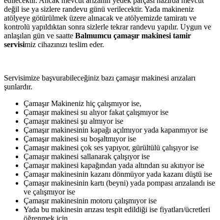
edilecektir. Ancak mevcut arızanın yedek parçası hazırda mevcut
değil ise ya sizlere randevu günü verilecektir. Yada makineniz
atölyeye götürülmek üzere alınacak ve atölyemizde tamiratı ve
kontrolü yapıldıktan sonra sizlerle tekrar randevu yapılır. Uygun ve
anlaşılan gün ve saatte
Balmumcu çamaşır makinesi tamir
servisi
miz cihazınızı teslim eder.
Servisimize başvurabileceğiniz bazı çamaşır makinesi arızaları
şunlardır.
Çamaşır Makineniz hiç çalışmıyor ise,
Çamaşır makinesi su alıyor fakat çalışmıyor ise
Çamaşır makinesi şu almıyor ise
Çamaşır makinesinin kapağı açılmıyor yada kapanmıyor ise
Çamaşır makinesi su boşaltmıyor ise
Çamaşır makinesi çok ses yapıyor, gürültülü çalışıyor ise
Çamaşır makinesi sallanarak çalışıyor ise
Çamaşır makinesi kapağından yada altından su akıtıyor ise
Çamaşır makinesinin kazanı dönmüyor yada kazanı düştü ise
Çamaşır makinesinin kartı (beyni) yada pompası arızalandı ise
ve çalışmıyor ise
Çamaşır makinesinin motoru çalışmıyor ise
Yada bu makinesin arızası tespit edildiği ise fiyatları/ücretleri
öğrenmek için