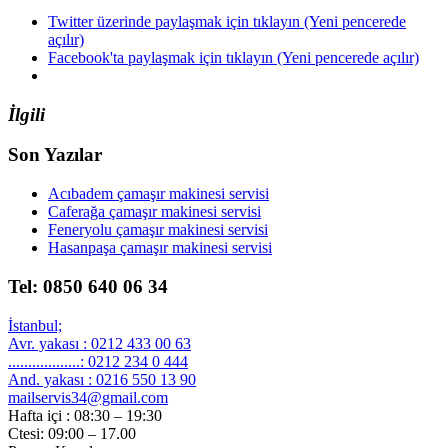
Twitter üzerinde paylaşmak için tıklayın (Yeni pencerede
açılır)
Facebook'ta paylaşmak için tıklayın (Yeni pencerede açılır)
İlgili
Son Yazılar
Acıbadem çamaşır makinesi servisi
Caferağa çamaşır makinesi servisi
Feneryolu çamaşır makinesi servisi
Hasanpaşa çamaşır makinesi servisi
Tel: 0850 640 06 34
İstanbul;
Avr. yakası : 0212 433 00 63
..................: 0212 234 0 444
And. yakası : 0216 550 13 90
mailservis34@gmail.com
Hafta içi : 08:30 – 19:30
Ctesi: 09:00 – 17.00