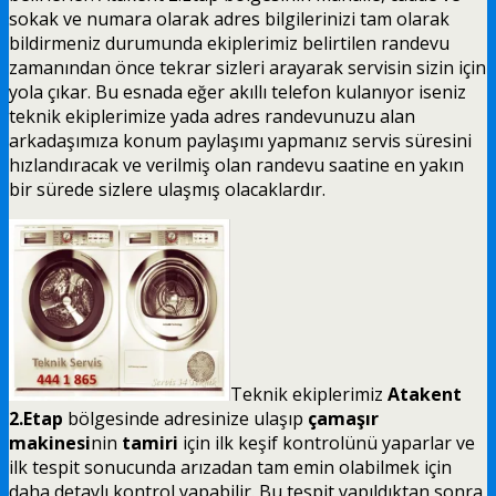
sokak ve numara olarak adres bilgilerinizi tam olarak
bildirmeniz durumunda ekiplerimiz belirtilen randevu
zamanından önce tekrar sizleri arayarak servisin sizin için
yola çıkar. Bu esnada eğer akıllı telefon kulanıyor iseniz
teknik ekiplerimize yada adres randevunuzu alan
arkadaşımıza konum paylaşımı yapmanız servis süresini
hızlandıracak ve verilmiş olan randevu saatine en yakın
bir sürede sizlere ulaşmış olacaklardır.
Teknik ekiplerimiz
Atakent
2.Etap
bölgesinde adresinize ulaşıp
çamaşır
makinesi
nin
tamiri
için ilk keşif kontrolünü yaparlar ve
ilk tespit sonucunda arızadan tam emin olabilmek için
daha detaylı kontrol yapabilir. Bu tespit yapıldıktan sonra,