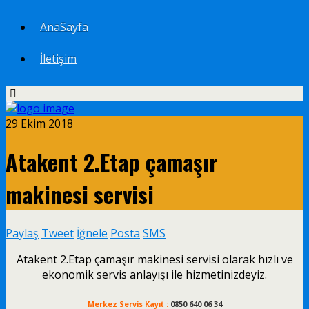
AnaSayfa
İletişim
29 Ekim 2018
Atakent 2.Etap çamaşır
makinesi servisi
Paylaş
Tweet
İğnele
Posta
SMS
Atakent 2.Etap çamaşır makinesi servisi olarak hızlı ve
ekonomik servis anlayışı ile hizmetinizdeyiz.
Merkez Servis Kayıt :
0850 640 06 34