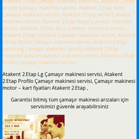
Atakent 2.Etap çamaşır makinesi tamircisi, Atakent 2.Etap
arçelik Çamaşır makinesi servisi, Atakent 2.Etap beko
Çamaşır makinesi servisi, Atakent 2.Etap vestel Çamaşır
makinesi servisi, Atakent 2.Etap Regal Çamaşır makinesi
servisi, Atakent 2.Etap altus Çamaşır makinesi servisi,
Atakent 2.Etap siemens Çamaşır makinesi servisi, Atakent
2.Etap Bosch Çamaşır makinesi servisi, Atakent 2.Etap
samsung Çamaşır makinesi servisi, Atakent 2.Etap
hotpoint ariston çamaşır makinesi servisi, Atakent 2.Etap
Profilo çamaşır makinesi servisi,
Atakent 2.Etap Lg Çamaşır makinesi servisi, Atakent
2.Etap Profilo Çamaşır makinesi servisi, Çamaşır makinesi
motor – kart fiyatları Atakent 2.Etap ,
Garantisi bitmiş tüm çamaşır makinesi arızaları için
servisimizi güvenle arayabilirsiniz