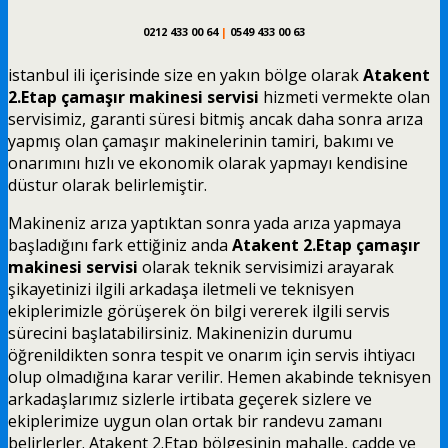
0212 433 00 64
|
0549 433 00 63
istanbul ili içerisinde size en yakın bölge olarak
Atakent
2.Etap çamaşır makinesi servisi
hizmeti vermekte olan
servisimiz, garanti süresi bitmiş ancak daha sonra arıza
yapmış olan çamaşır makinelerinin tamiri, bakımı ve
onarımını hızlı ve ekonomik olarak yapmayı kendisine
düstur olarak belirlemiştir.
Makineniz arıza yaptıktan sonra yada arıza yapmaya
başladığını fark ettiğiniz anda
Atakent 2.Etap çamaşır
makinesi servisi
olarak teknik servisimizi arayarak
şikayetinizi ilgili arkadaşa iletmeli ve teknisyen
ekiplerimizle görüşerek ön bilgi vererek ilgili servis
sürecini başlatabilirsiniz. Makinenizin durumu
öğrenildikten sonra tespit ve onarım için servis ihtiyacı
olup olmadığına karar verilir. Hemen akabinde teknisyen
arkadaşlarımız sizlerle irtibata geçerek sizlere ve
ekiplerimize uygun olan ortak bir randevu zamanı
belirlerler. Atakent 2.Etap bölgesinin mahalle, cadde ve