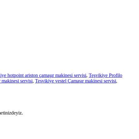
iye hotpoint ariston çamaşır makinesi servisi
,
Teşvikiye Profilo
 makinesi servisi
,
Teşvikiye vestel Çamaşır makinesi servisi
,
etinizdeyiz.