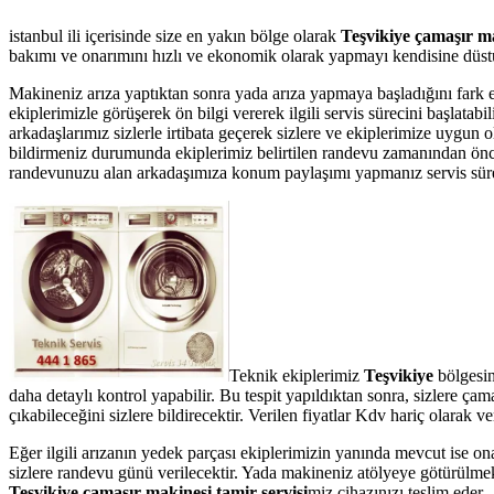
istanbul ili içerisinde size en yakın bölge olarak
Teşvikiye çamaşır ma
bakımı ve onarımını hızlı ve ekonomik olarak yapmayı kendisine düstur
Makineniz arıza yaptıktan sonra yada arıza yapmaya başladığını fark 
ekiplerimizle görüşerek ön bilgi vererek ilgili servis sürecini başlata
arkadaşlarımız sizlerle irtibata geçerek sizlere ve ekiplerimize uygun 
bildirmeniz durumunda ekiplerimiz belirtilen randevu zamanından önce te
randevunuzu alan arkadaşımıza konum paylaşımı yapmanız servis süresin
Teknik ekiplerimiz
Teşvikiye
bölgesin
daha detaylı kontrol yapabilir. Bu tespit yapıldıktan sonra, sizlere ç
çıkabileceğini sizlere bildirecektir. Verilen fiyatlar Kdv hariç olarak
Eğer ilgili arızanın yedek parçası ekiplerimizin yanında mevcut ise on
sizlere randevu günü verilecektir. Yada makineniz atölyeye götürülmek 
Teşvikiye çamaşır makinesi tamir servisi
miz cihazınızı teslim eder.