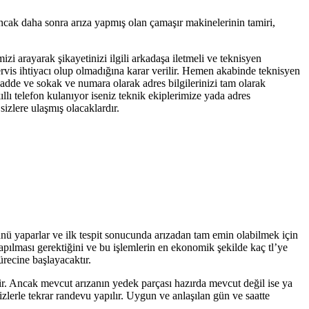
ancak daha sonra arıza yapmış olan çamaşır makinelerinin tamiri,
izi arayarak şikayetinizi ilgili arkadaşa iletmeli ve teknisyen
servis ihtiyacı olup olmadığına karar verilir. Hemen akabinde teknisyen
 cadde ve sokak ve numara olarak adres bilgilerinizi tam olarak
llı telefon kulanıyor iseniz teknik ekiplerimize yada adres
izlere ulaşmış olacaklardır.
lünü yaparlar ve ilk tespit sonucunda arızadan tam emin olabilmek için
yapılması gerektiğini ve bu işlemlerin en ekonomik şekilde kaç tl’ye
ürecine başlayacaktır.
tir. Ancak mevcut arızanın yedek parçası hazırda mevcut değil ise ya
zlerle tekrar randevu yapılır. Uygun ve anlaşılan gün ve saatte