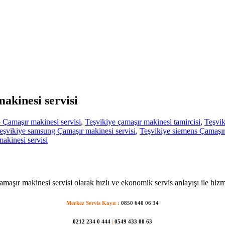
akinesi servisi
 Çamaşır makinesi servisi
,
Teşvikiye çamaşır makinesi tamircisi
,
Teşvik
eşvikiye samsung Çamaşır makinesi servisi
,
Teşvikiye siemens Çamaşır
akinesi servisi
amaşır makinesi servisi olarak hızlı ve ekonomik servis anlayışı ile hizm
Merkez Servis Kayıt :
0850 640 06 34
0212 234 0 444
|
0549 433 00 63