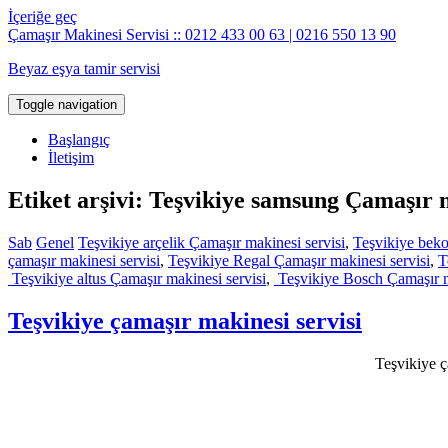
İçeriğe geç
Çamaşır Makinesi Servisi :: 0212 433 00 63 | 0216 550 13 90
Beyaz eşya tamir servisi
Toggle navigation
Başlangıç
İletişim
Etiket arşivi: Teşvikiye samsung Çamaşır m
Sab
Genel
Teşvikiye arçelik Çamaşır makinesi servisi
,
Teşvikiye beko
çamaşır makinesi servisi
,
Teşvikiye Regal Çamaşır makinesi servisi
,
T
Teşvikiye altus Çamaşır makinesi servisi
,
Teşvikiye Bosch Çamaşır m
Teşvikiye çamaşır makinesi servisi
Teşvikiye ç