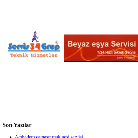
Son Yazılar
Acıbadem çamaşır makinesi servisi