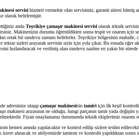
kinesi servisi
hizmeti vermekte olan servisimiz, garanti süresi bitmiş 
 olarak belirlemiştir.
ettiğiniz anda
Teşvikiye çamaşır makinesi servisi
olarak teknik servisim
bilirsiniz. Makinenizin durumu öğrenildikten sonra tespit ve onarım için 
olan ortak bir randevu zamanı belirlerler. Teşvikiye bölgesinin mahalle,
krar sizleri arayarak servisin sizin için yola çıkar. Bu esnada eğer akı
i hızlandıracak ve verilmiş olan randevu saatine en yakın bir sürede s
de adresinize ulaşıp
çamaşır makinesi
nin
tamiri
için ilk keşif kontro
amaşır makinesi arızasının ne olduğu, hangi parçanın tamir yada değişim 
 verilmektedir. Fiyatı onaylamanız durumunda teknik ekiplerimiz onarım s
arım hemen anında yapılacaktır ve kontrol edilip sizlere teslim edilecek
üzere alınacak ve atölyemizde tamiratı ve kontrolü yapıldıktan sonra si