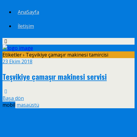
AnaSayfa
İletişim
Etiketler › Teşvikiye çamaşır makinesi tamircisi
23 Ekim 2018
Teşvikiye çamaşır makinesi servisi
Başa dön
mobil
masaüstü