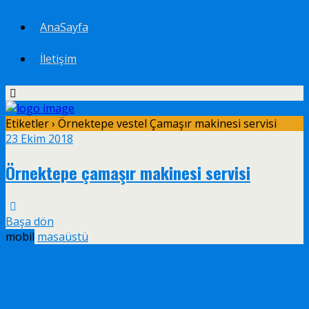
AnaSayfa
İletişim
Etiketler › Örnektepe vestel Çamaşır makinesi servisi
23 Ekim 2018
Örnektepe çamaşır makinesi servisi
Başa dön
mobil
masaüstü