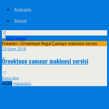
AnaSayfa
İletişim
Etiketler › Örnektepe Regal Çamaşır makinesi servisi
23 Ekim 2018
Örnektepe çamaşır makinesi servisi
Başa dön
mobil
masaüstü