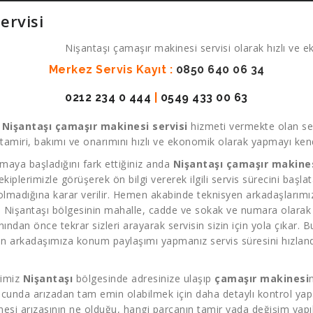
ervisi
Nişantaşı çamaşır makinesi servisi olarak hızlı ve ek
Merkez Servis Kayıt :
0850 640 06 34
0212 234 0 444
|
0549 433 00 63
k
Nişantaşı çamaşır makinesi servisi
hizmeti vermekte olan ser
amiri, bakımı ve onarımını hızlı ve ekonomik olarak yapmayı kendi
maya başladığını fark ettiğiniz anda
Nişantaşı çamaşır makines
 ekiplerimizle görüşerek ön bilgi vererek ilgili servis sürecini başl
 olmadığına karar verilir. Hemen akabinde teknisyen arkadaşlarımız 
. Nişantaşı bölgesinin mahalle, cadde ve sokak ve numara olarak a
dan önce tekrar sizleri arayarak servisin sizin için yola çıkar. Bu
n arkadaşımıza konum paylaşımı yapmanız servis süresini hızland
rimiz
Nişantaşı
bölgesinde adresinize ulaşıp
çamaşır makinesi
ucunda arızadan tam emin olabilmek için daha detaylı kontrol yapab
esi arızasının ne olduğu, hangi parçanın tamir yada değişim yapı