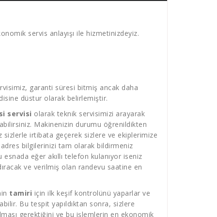
onomik servis anlayışı ile hizmetinizdeyiz.
visimiz, garanti süresi bitmiş ancak daha
sine düstur olarak belirlemiştir.
i servisi
olarak teknik servisimizi arayarak
atabilirsiniz. Makinenizin durumu öğrenildikten
sizlerle irtibata geçerek sizlere ve ekiplerimize
dres bilgilerinizi tam olarak bildirmeniz
 esnada eğer akıllı telefon kulanıyor iseniz
ıracak ve verilmiş olan randevu saatine en
nin
tamiri
için ilk keşif kontrolünü yaparlar ve
ilir. Bu tespit yapıldıktan sonra, sizlere
lması gerektiğini ve bu işlemlerin en ekonomik