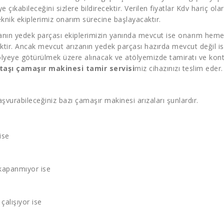
’ye çıkabileceğini sizlere bildirecektir. Verilen fiyatlar Kdv hariç o
nik ekiplerimiz onarım sürecine başlayacaktır.
ızanın yedek parçası ekiplerimizin yanında mevcut ise onarım hemen
ektir. Ancak mevcut arızanın yedek parçası hazırda mevcut değil is
lyeye götürülmek üzere alınacak ve atölyemizde tamiratı ve kontr
taşı çamaşır makinesi tamir servisi
miz cihazınızı teslim eder.
şvurabileceğiniz bazı çamaşır makinesi arızaları şunlardır.
ise
kapanmıyor ise
çalışıyor ise