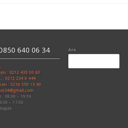
 0850 640 06 34
Ara
;
kası : 0212 433 00 63
........: 0212 234 0 444
kası : 0216 550 13 90
rvis34@gmail.com
i : 08:30 – 19:30
09:00 – 17.00
 Kapalı