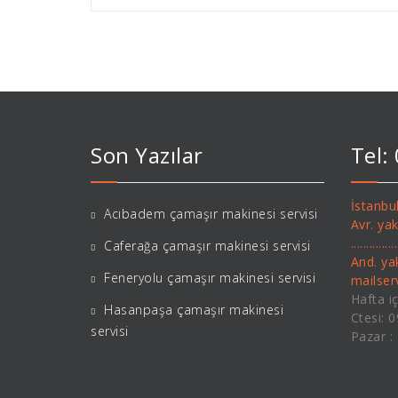
Son Yazılar
Tel:
İstanbul
Acıbadem çamaşır makinesi servisi
Avr. ya
..........
Caferağa çamaşır makinesi servisi
And. ya
Feneryolu çamaşır makinesi servisi
mailse
Hafta iç
Hasanpaşa çamaşır makinesi
Ctesi: 
servisi
Pazar :