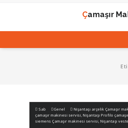
İçeriğe
geç
Çamaşır Mak
Et
Sab
Genel
Nişantaşı arçelik Çamaşır mak
çamaşır makinesi servisi
,
Nişantaşı Profilo çamaşı
siemens Çamaşır makinesi servisi
,
Nişantaşı vest