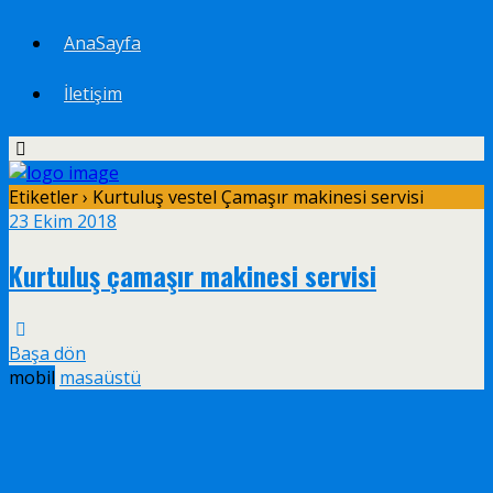
AnaSayfa
İletişim
Etiketler › Kurtuluş vestel Çamaşır makinesi servisi
23 Ekim 2018
Kurtuluş çamaşır makinesi servisi
Başa dön
mobil
masaüstü