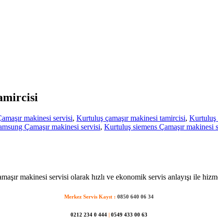
amircisi
amaşır makinesi servisi
,
Kurtuluş çamaşır makinesi tamircisi
,
Kurtuluş 
amsung Çamaşır makinesi servisi
,
Kurtuluş siemens Çamaşır makinesi s
maşır makinesi servisi olarak hızlı ve ekonomik servis anlayışı ile hizm
Merkez Servis Kayıt :
0850 640 06 34
0212 234 0 444
|
0549 433 00 63