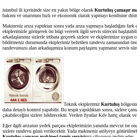
istanbul ili içerisinde size en yakın bölge olarak
Kurtuluş çamaşır mak
bakımı ve onarımını hızlı ve ekonomik olarak yapmayı kendisine düstur
Makineniz arıza yaptıktan sonra yada arıza yapmaya başladığını fark 
ekiplerimizle görüşerek ön bilgi vererek ilgili servis sürecini başlata
arkadaşlarımız sizlerle irtibata geçerek sizlere ve ekiplerimize uygun 
bildirmeniz durumunda ekiplerimiz belirtilen randevu zamanından önce te
randevunuzu alan arkadaşımıza konum paylaşımı yapmanız servis süresin
Teknik ekiplerimiz
Kurtuluş
bölgesin
daha detaylı kontrol yapabilir. Bu tespit yapıldıktan sonra, sizlere ç
çıkabileceğini sizlere bildirecektir. Verilen fiyatlar Kdv hariç olarak
Eğer ilgili arızanın yedek parçası ekiplerimizin yanında mevcut ise on
sizlere randevu günü verilecektir. Yada makineniz atölyeye götürülmek 
Kurtuluş çamaşır makinesi tamir servisi
miz cihazınızı teslim eder.