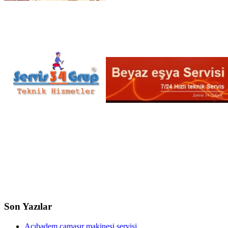
Son Yazılar
Acıbadem çamaşır makinesi servisi