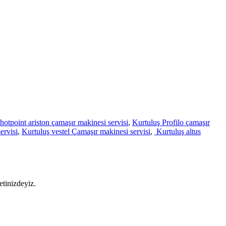
hotpoint ariston çamaşır makinesi servisi
,
Kurtuluş Profilo çamaşır
ervisi
,
Kurtuluş vestel Çamaşır makinesi servisi
,
Kurtuluş altus
etinizdeyiz.