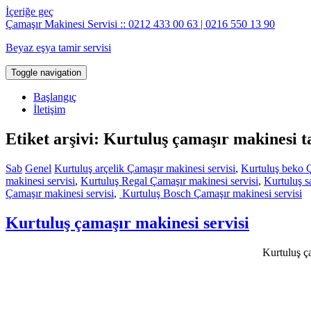
İçeriğe geç
Çamaşır Makinesi Servisi :: 0212 433 00 63 | 0216 550 13 90
Beyaz eşya tamir servisi
Toggle navigation
Başlangıç
İletişim
Etiket arşivi: Kurtuluş çamaşır makinesi t
Sab
Genel
Kurtuluş arçelik Çamaşır makinesi servisi
,
Kurtuluş beko Ç
makinesi servisi
,
Kurtuluş Regal Çamaşır makinesi servisi
,
Kurtuluş s
Çamaşır makinesi servisi
,
Kurtuluş Bosch Çamaşır makinesi servisi
Kurtuluş çamaşır makinesi servisi
Kurtuluş ça