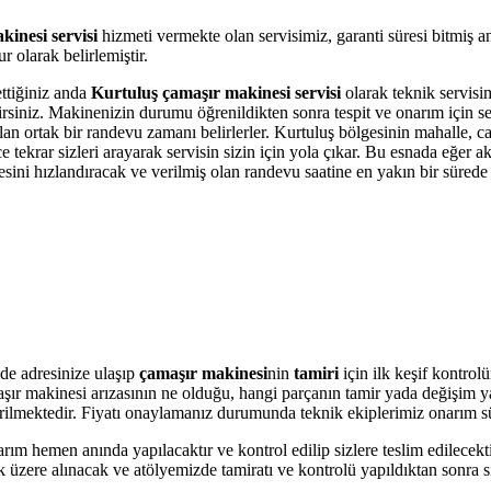
inesi servisi
hizmeti vermekte olan servisimiz, garanti süresi bitmiş 
 olarak belirlemiştir.
ettiğiniz anda
Kurtuluş çamaşır makinesi servisi
olarak teknik servisim
bilirsiniz. Makinenizin durumu öğrenildikten sonra tespit ve onarım için 
olan ortak bir randevu zamanı belirlerler. Kurtuluş bölgesinin mahalle, 
krar sizleri arayarak servisin sizin için yola çıkar. Bu esnada eğer akı
i hızlandıracak ve verilmiş olan randevu saatine en yakın bir sürede s
de adresinize ulaşıp
çamaşır makinesi
nin
tamiri
için ilk keşif kontrol
amaşır makinesi arızasının ne olduğu, hangi parçanın tamir yada değişim 
 verilmektedir. Fiyatı onaylamanız durumunda teknik ekiplerimiz onarım s
arım hemen anında yapılacaktır ve kontrol edilip sizlere teslim edilecek
üzere alınacak ve atölyemizde tamiratı ve kontrolü yapıldıktan sonra si