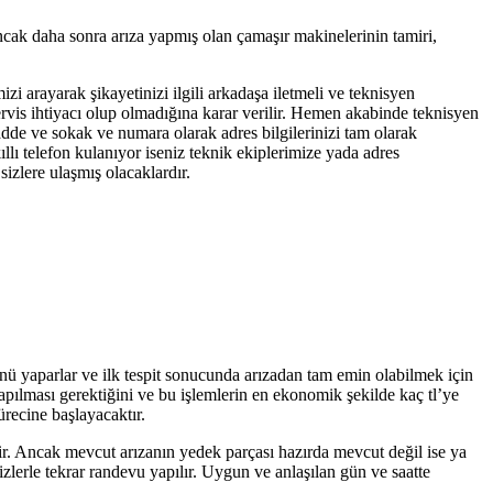
ancak daha sonra arıza yapmış olan çamaşır makinelerinin tamiri,
izi arayarak şikayetinizi ilgili arkadaşa iletmeli ve teknisyen
servis ihtiyacı olup olmadığına karar verilir. Hemen akabinde teknisyen
cadde ve sokak ve numara olarak adres bilgilerinizi tam olarak
llı telefon kulanıyor iseniz teknik ekiplerimize yada adres
izlere ulaşmış olacaklardır.
ünü yaparlar ve ilk tespit sonucunda arızadan tam emin olabilmek için
yapılması gerektiğini ve bu işlemlerin en ekonomik şekilde kaç tl’ye
ürecine başlayacaktır.
tir. Ancak mevcut arızanın yedek parçası hazırda mevcut değil ise ya
zlerle tekrar randevu yapılır. Uygun ve anlaşılan gün ve saatte