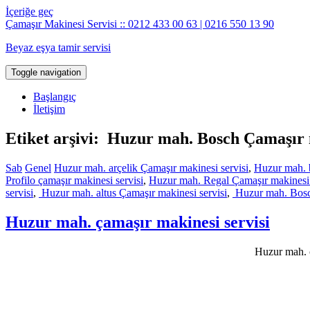
İçeriğe geç
Çamaşır Makinesi Servisi :: 0212 433 00 63 | 0216 550 13 90
Beyaz eşya tamir servisi
Toggle navigation
Başlangıç
İletişim
Etiket arşivi: Huzur mah. Bosch Çamaşır 
Sab
Genel
Huzur mah. arçelik Çamaşır makinesi servisi
,
Huzur mah. b
Profilo çamaşır makinesi servisi
,
Huzur mah. Regal Çamaşır makinesi 
servisi
,
Huzur mah. altus Çamaşır makinesi servisi
,
Huzur mah. Bosch
Huzur mah. çamaşır makinesi servisi
Huzur mah. ç