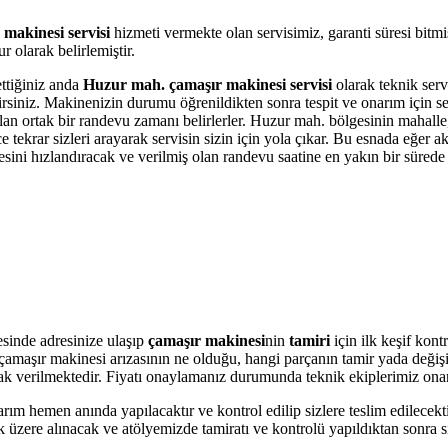
makinesi servisi
hizmeti vermekte olan servisimiz, garanti süresi bitm
 olarak belirlemiştir.
ettiğiniz anda
Huzur mah. çamaşır makinesi servisi
olarak teknik servi
bilirsiniz. Makinenizin durumu öğrenildikten sonra tespit ve onarım için 
 olan ortak bir randevu zamanı belirlerler. Huzur mah. bölgesinin mahall
krar sizleri arayarak servisin sizin için yola çıkar. Bu esnada eğer akı
i hızlandıracak ve verilmiş olan randevu saatine en yakın bir sürede s
esinde adresinize ulaşıp
çamaşır makinesi
nin
tamiri
için ilk keşif kon
ere çamaşır makinesi arızasının ne olduğu, hangi parçanın tamir yada değ
olarak verilmektedir. Fiyatı onaylamanız durumunda teknik ekiplerimiz ona
arım hemen anında yapılacaktır ve kontrol edilip sizlere teslim edilecek
 üzere alınacak ve atölyemizde tamiratı ve kontrolü yapıldıktan sonra si