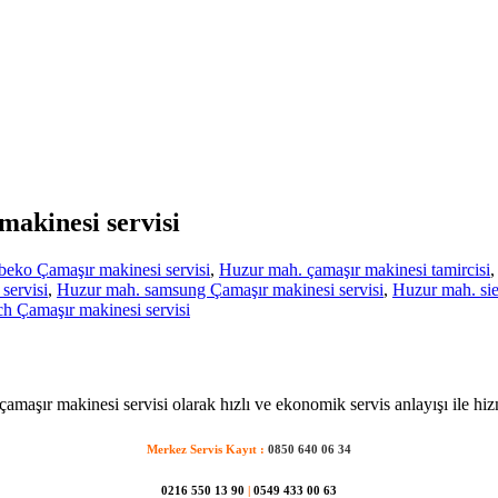
makinesi servisi
eko Çamaşır makinesi servisi
,
Huzur mah. çamaşır makinesi tamircisi
servisi
,
Huzur mah. samsung Çamaşır makinesi servisi
,
Huzur mah. sie
 Çamaşır makinesi servisi
amaşır makinesi servisi olarak hızlı ve ekonomik servis anlayışı ile hiz
Merkez Servis Kayıt :
0850 640 06 34
0216 550 13 90
|
0549 433 00 63