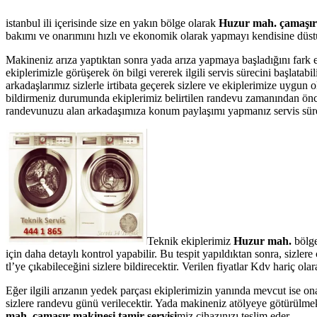
istanbul ili içerisinde size en yakın bölge olarak
Huzur mah. çamaşır 
bakımı ve onarımını hızlı ve ekonomik olarak yapmayı kendisine düstur
Makineniz arıza yaptıktan sonra yada arıza yapmaya başladığını fark 
ekiplerimizle görüşerek ön bilgi vererek ilgili servis sürecini başlata
arkadaşlarımız sizlerle irtibata geçerek sizlere ve ekiplerimize uygun
bildirmeniz durumunda ekiplerimiz belirtilen randevu zamanından önce te
randevunuzu alan arkadaşımıza konum paylaşımı yapmanız servis süresin
Teknik ekiplerimiz
Huzur mah.
bölg
için daha detaylı kontrol yapabilir. Bu tespit yapıldıktan sonra, sizl
tl’ye çıkabileceğini sizlere bildirecektir. Verilen fiyatlar Kdv hariç 
Eğer ilgili arızanın yedek parçası ekiplerimizin yanında mevcut ise on
sizlere randevu günü verilecektir. Yada makineniz atölyeye götürülmek
mah. çamaşır makinesi tamir servisi
miz cihazınızı teslim eder.