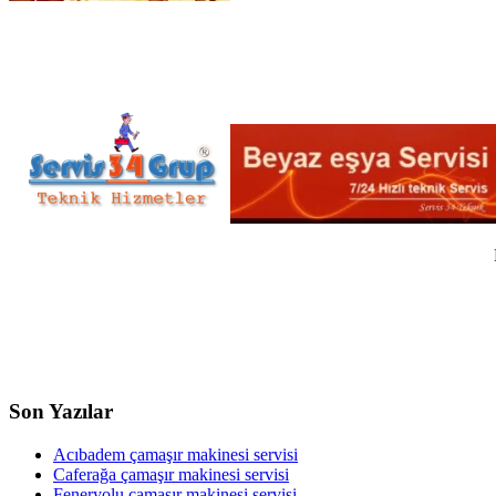
Son Yazılar
Acıbadem çamaşır makinesi servisi
Caferağa çamaşır makinesi servisi
Feneryolu çamaşır makinesi servisi