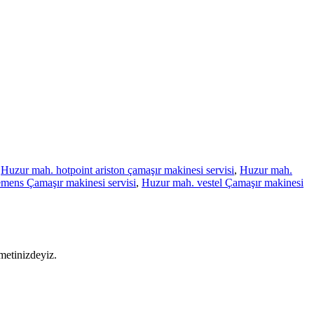
,
Huzur mah. hotpoint ariston çamaşır makinesi servisi
,
Huzur mah.
mens Çamaşır makinesi servisi
,
Huzur mah. vestel Çamaşır makinesi
metinizdeyiz.