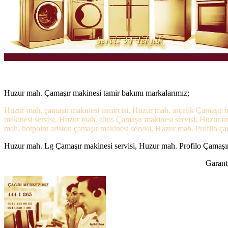
Huzur mah. Çamaşır makinesi tamir bakımı markalarımız;
Huzur mah. çamaşır makinesi tamircisi, Huzur mah. arçelik Çamaşır m
makinesi servisi, Huzur mah. altus Çamaşır makinesi servisi, Huzur
mah. hotpoint ariston çamaşır makinesi servisi, Huzur mah. Profilo ça
Huzur mah. Lg Çamaşır makinesi servisi, Huzur mah. Profilo Çamaşır 
Garanti