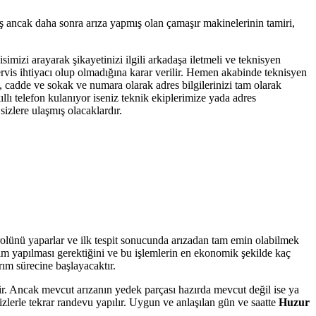
iş ancak daha sonra arıza yapmış olan çamaşır makinelerinin tamiri,
simizi arayarak şikayetinizi ilgili arkadaşa iletmeli ve teknisyen
servis ihtiyacı olup olmadığına karar verilir. Hemen akabinde teknisyen
e, cadde ve sokak ve numara olarak adres bilgilerinizi tam olarak
llı telefon kulanıyor iseniz teknik ekiplerimize yada adres
izlere ulaşmış olacaklardır.
trolünü yaparlar ve ilk tespit sonucunda arızadan tam emin olabilmek
işim yapılması gerektiğini ve bu işlemlerin en ekonomik şekilde kaç
rım sürecine başlayacaktır.
tir. Ancak mevcut arızanın yedek parçası hazırda mevcut değil ise ya
zlerle tekrar randevu yapılır. Uygun ve anlaşılan gün ve saatte
Huzur