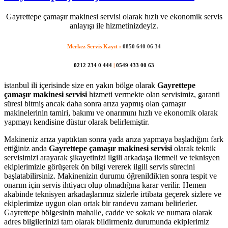
Gayrettepe çamaşır makinesi servisi olarak hızlı ve ekonomik servis
anlayışı ile hizmetinizdeyiz.
Merkez Servis Kayıt :
0850 640 06 34
0212 234 0 444
|
0549 433 00 63
istanbul ili içerisinde size en yakın bölge olarak
Gayrettepe
çamaşır makinesi servisi
hizmeti vermekte olan servisimiz, garanti
süresi bitmiş ancak daha sonra arıza yapmış olan çamaşır
makinelerinin tamiri, bakımı ve onarımını hızlı ve ekonomik olarak
yapmayı kendisine düstur olarak belirlemiştir.
Makineniz arıza yaptıktan sonra yada arıza yapmaya başladığını fark
ettiğiniz anda
Gayrettepe çamaşır makinesi servisi
olarak teknik
servisimizi arayarak şikayetinizi ilgili arkadaşa iletmeli ve teknisyen
ekiplerimizle görüşerek ön bilgi vererek ilgili servis sürecini
başlatabilirsiniz. Makinenizin durumu öğrenildikten sonra tespit ve
onarım için servis ihtiyacı olup olmadığına karar verilir. Hemen
akabinde teknisyen arkadaşlarımız sizlerle irtibata geçerek sizlere ve
ekiplerimize uygun olan ortak bir randevu zamanı belirlerler.
Gayrettepe bölgesinin mahalle, cadde ve sokak ve numara olarak
adres bilgilerinizi tam olarak bildirmeniz durumunda ekiplerimiz