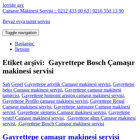
İçeriğe geç
Çamaşır Makinesi Servisi :: 0212 433 00 63 | 0216 550 13 90
Beyaz eşya tamir servisi
Toggle navigation
Başlangıç
İletişim
Etiket arşivi: Gayrettepe Bosch Çamaşır
makinesi servisi
Sab
Genel
Gayrettepe arçelik Çamaşır makinesi servisi
,
Gayrettepe
beko Çamaşır makinesi servisi
,
Gayrettepe çamaşır makinesi
tamircisi
,
Gayrettepe hotpoint ariston çamaşır makinesi servisi
,
Gayrettepe Profilo çamaşır makinesi servisi
,
Gayrettepe Regal
Çamaşır makinesi servisi
,
Gayrettepe samsung Çamaşır makinesi
servisi
,
Gayrettepe siemens Çamaşır makinesi servisi
,
Gayrettepe
vestel Çamaşır makinesi servisi
,
Gayrettepe altus Çamaşır makinesi
servisi
,
Gayrettepe Bosch Çamaşır makinesi servisi
Gayrettepe çamaşır makinesi servisi