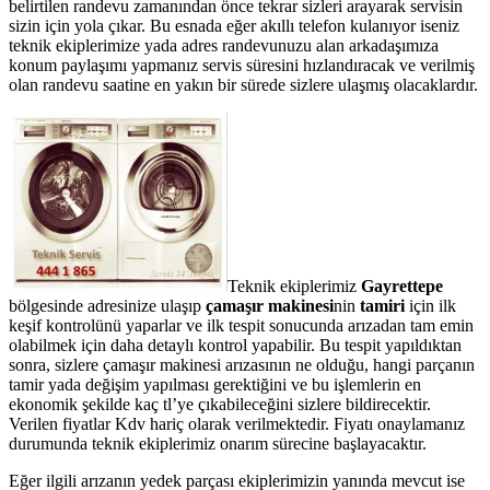
belirtilen randevu zamanından önce tekrar sizleri arayarak servisin
sizin için yola çıkar. Bu esnada eğer akıllı telefon kulanıyor iseniz
teknik ekiplerimize yada adres randevunuzu alan arkadaşımıza
konum paylaşımı yapmanız servis süresini hızlandıracak ve verilmiş
olan randevu saatine en yakın bir sürede sizlere ulaşmış olacaklardır.
Teknik ekiplerimiz
Gayrettepe
bölgesinde adresinize ulaşıp
çamaşır makinesi
nin
tamiri
için ilk
keşif kontrolünü yaparlar ve ilk tespit sonucunda arızadan tam emin
olabilmek için daha detaylı kontrol yapabilir. Bu tespit yapıldıktan
sonra, sizlere çamaşır makinesi arızasının ne olduğu, hangi parçanın
tamir yada değişim yapılması gerektiğini ve bu işlemlerin en
ekonomik şekilde kaç tl’ye çıkabileceğini sizlere bildirecektir.
Verilen fiyatlar Kdv hariç olarak verilmektedir. Fiyatı onaylamanız
durumunda teknik ekiplerimiz onarım sürecine başlayacaktır.
Eğer ilgili arızanın yedek parçası ekiplerimizin yanında mevcut ise