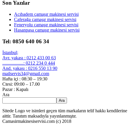
Son Yazılar
Acıbadem çamaşır makinesi servisi
Caferağa çamaşır makinesi servisi
Feneryolu çamaşır makinesi servisi
Hasanpaşa çamaşır makinesi servisi
Tel: 0850 640 06 34
İstanbul;
Avr. yakası : 0212 433 00 63
..................: 0212 234 0 444
And. yakası : 0216 550 13 90
mailservis34@gmail.com
Hafta içi : 08:30 – 19:30
Ctesi: 09:00 – 17.00
Pazar : Kapalı
Ara
Ara
Sitede Logo ve isimleri geçen tüm markaların telif hakkı kendilerine
aittir. Tanıtım maksadıyla yayınlanmıştır.
Camasirmakinesiservisi.com (c) 2018