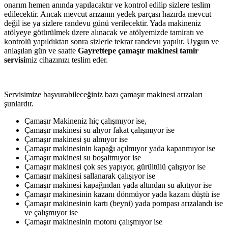
onarım hemen anında yapılacaktır ve kontrol edilip sizlere teslim
edilecektir. Ancak mevcut arızanın yedek parçası hazırda mevcut
değil ise ya sizlere randevu günü verilecektir. Yada makineniz
atölyeye götürülmek üzere alınacak ve atölyemizde tamiratı ve
kontrolü yapıldıktan sonra sizlerle tekrar randevu yapılır. Uygun ve
anlaşılan gün ve saatte
Gayrettepe çamaşır makinesi tamir
servisi
miz cihazınızı teslim eder.
Servisimize başvurabileceğiniz bazı çamaşır makinesi arızaları
şunlardır.
Çamaşır Makineniz hiç çalışmıyor ise,
Çamaşır makinesi su alıyor fakat çalışmıyor ise
Çamaşır makinesi şu almıyor ise
Çamaşır makinesinin kapağı açılmıyor yada kapanmıyor ise
Çamaşır makinesi su boşaltmıyor ise
Çamaşır makinesi çok ses yapıyor, gürültülü çalışıyor ise
Çamaşır makinesi sallanarak çalışıyor ise
Çamaşır makinesi kapağından yada altından su akıtıyor ise
Çamaşır makinesinin kazanı dönmüyor yada kazanı düştü ise
Çamaşır makinesinin kartı (beyni) yada pompası arızalandı ise
ve çalışmıyor ise
Çamaşır makinesinin motoru çalışmıyor ise