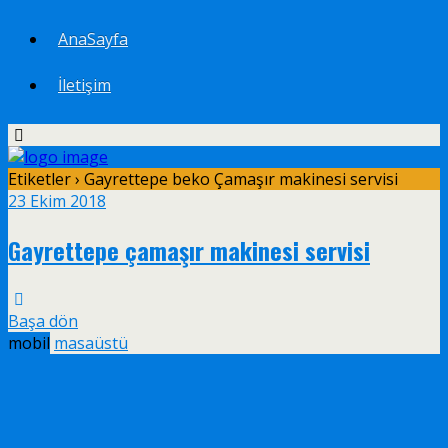
AnaSayfa
İletişim
Etiketler › Gayrettepe beko Çamaşır makinesi servisi
23 Ekim 2018
Gayrettepe çamaşır makinesi servisi
Başa dön
mobil
masaüstü