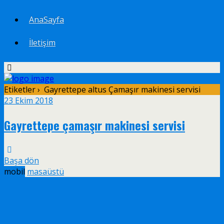
AnaSayfa
İletişim
Etiketler › Gayrettepe altus Çamaşır makinesi servisi
23 Ekim 2018
Gayrettepe çamaşır makinesi servisi
Başa dön
mobil
masaüstü