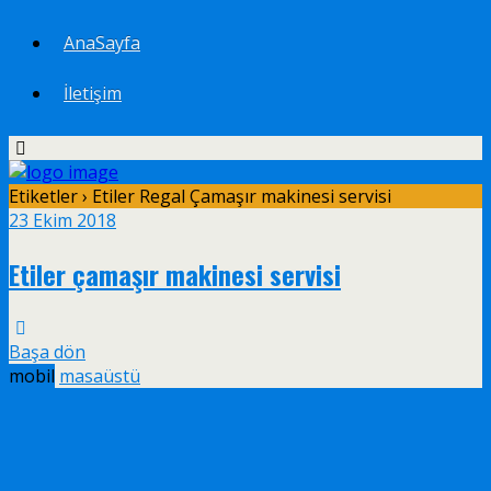
AnaSayfa
İletişim
Etiketler › Etiler Regal Çamaşır makinesi servisi
23 Ekim 2018
Etiler çamaşır makinesi servisi
Başa dön
mobil
masaüstü