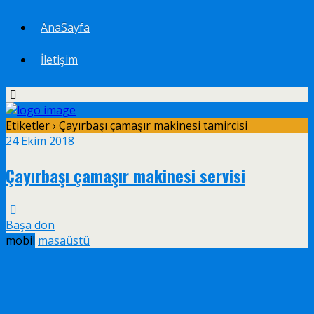
AnaSayfa
İletişim
Etiketler › Çayırbaşı çamaşır makinesi tamircisi
24 Ekim 2018
Çayırbaşı çamaşır makinesi servisi
Başa dön
mobil
masaüstü