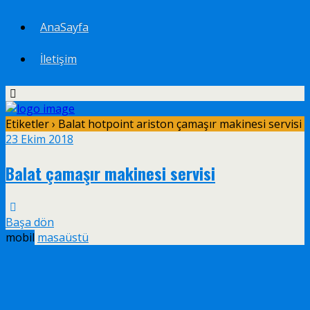
AnaSayfa
İletişim
Etiketler › Balat hotpoint ariston çamaşır makinesi servisi
23 Ekim 2018
Balat çamaşır makinesi servisi
Başa dön
mobil
masaüstü