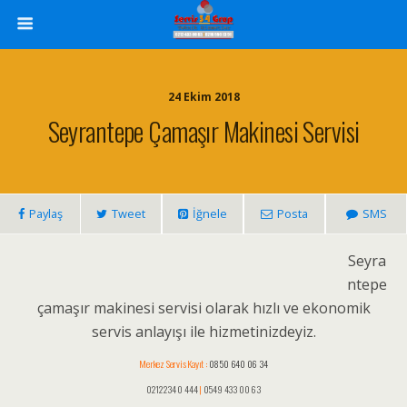
24 Ekim 2018
Seyrantepe Çamaşır Makinesi Servisi
Paylaş
Tweet
İğnele
Posta
SMS
Seyra
ntepe
çamaşır makinesi servisi olarak hızlı ve ekonomik
servis anlayışı ile hizmetinizdeyiz.
Merkez Servis Kayıt :
0850 640 06 34
0212 234 0 444
|
0549 433 00 63