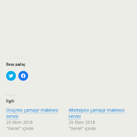
Bunu paylaş:
T
F
w
a
i
c
t
e
t
b
e
o
r
o
İlgili
ü
k
z
'
Oruçreis çamaşır makinesi
Altıntepesi çamaşır makinesi
e
t
r
a
servisi
servisi
i
p
29 Ekim 2018
29 Ekim 2018
n
a
d
y
"Genel" içinde
"Genel" içinde
e
l
p
a