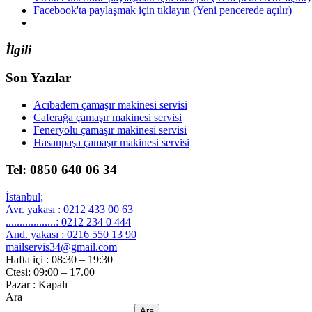
Facebook'ta paylaşmak için tıklayın (Yeni pencerede açılır)
İlgili
Son Yazılar
Acıbadem çamaşır makinesi servisi
Caferağa çamaşır makinesi servisi
Feneryolu çamaşır makinesi servisi
Hasanpaşa çamaşır makinesi servisi
Tel: 0850 640 06 34
İstanbul;
Avr. yakası : 0212 433 00 63
..................: 0212 234 0 444
And. yakası : 0216 550 13 90
mailservis34@gmail.com
Hafta içi : 08:30 – 19:30
Ctesi: 09:00 – 17.00
Pazar : Kapalı
Ara
Ara