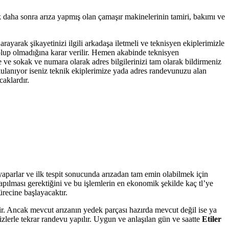
k daha sonra arıza yapmış olan çamaşır makinelerinin tamiri, bakımı ve
arayarak şikayetinizi ilgili arkadaşa iletmeli ve teknisyen ekiplerimizle
ı olup olmadığına karar verilir. Hemen akabinde teknisyen
de ve sokak ve numara olarak adres bilgilerinizi tam olarak bildirmeniz
 kulanıyor iseniz teknik ekiplerimize yada adres randevunuzu alan
caklardır.
 yaparlar ve ilk tespit sonucunda arızadan tam emin olabilmek için
yapılması gerektiğini ve bu işlemlerin en ekonomik şekilde kaç tl’ye
ürecine başlayacaktır.
tir. Ancak mevcut arızanın yedek parçası hazırda mevcut değil ise ya
zlerle tekrar randevu yapılır. Uygun ve anlaşılan gün ve saatte
Etiler