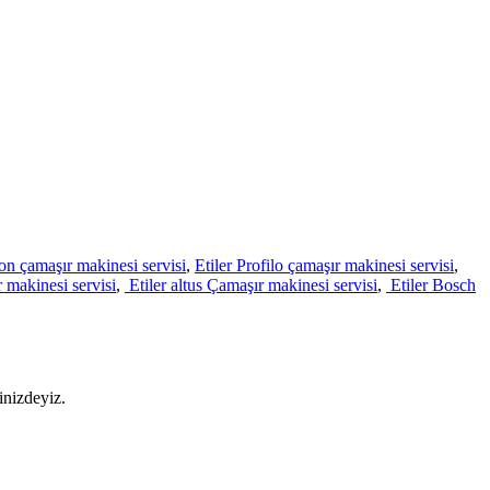
ton çamaşır makinesi servisi
,
Etiler Profilo çamaşır makinesi servisi
,
r makinesi servisi
,
Etiler altus Çamaşır makinesi servisi
,
Etiler Bosch
inizdeyiz.