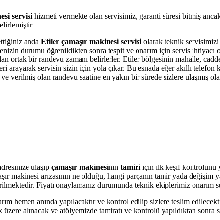
si servisi
hizmeti vermekte olan servisimiz, garanti süresi bitmiş anca
irlemiştir.
ettiğiniz anda
Etiler çamaşır makinesi servisi
olarak teknik servisimizi 
kinenizin durumu öğrenildikten sonra tespit ve onarım için servis ihtiyac
olan ortak bir randevu zamanı belirlerler. Etiler bölgesinin mahalle, cad
i arayarak servisin sizin için yola çıkar. Bu esnada eğer akıllı telefon
e verilmiş olan randevu saatine en yakın bir sürede sizlere ulaşmış ola
dresinize ulaşıp
çamaşır makinesi
nin
tamiri
için ilk keşif kontrolünü
amaşır makinesi arızasının ne olduğu, hangi parçanın tamir yada değişim 
 verilmektedir. Fiyatı onaylamanız durumunda teknik ekiplerimiz onarım s
arım hemen anında yapılacaktır ve kontrol edilip sizlere teslim edilecek
 üzere alınacak ve atölyemizde tamiratı ve kontrolü yapıldıktan sonra si