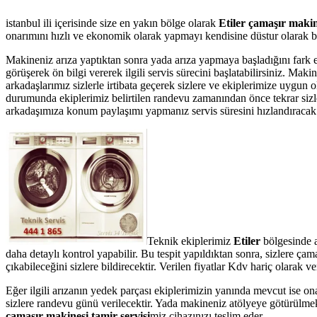
istanbul ili içerisinde size en yakın bölge olarak
Etiler çamaşır makine
onarımını hızlı ve ekonomik olarak yapmayı kendisine düstur olarak bel
Makineniz arıza yaptıktan sonra yada arıza yapmaya başladığını fark 
görüşerek ön bilgi vererek ilgili servis sürecini başlatabilirsiniz. Ma
arkadaşlarımız sizlerle irtibata geçerek sizlere ve ekiplerimize uygun 
durumunda ekiplerimiz belirtilen randevu zamanından önce tekrar sizler
arkadaşımıza konum paylaşımı yapmanız servis süresini hızlandıracak v
Teknik ekiplerimiz
Etiler
bölgesinde a
daha detaylı kontrol yapabilir. Bu tespit yapıldıktan sonra, sizlere ç
çıkabileceğini sizlere bildirecektir. Verilen fiyatlar Kdv hariç olarak
Eğer ilgili arızanın yedek parçası ekiplerimizin yanında mevcut ise on
sizlere randevu günü verilecektir. Yada makineniz atölyeye götürülmek
çamaşır makinesi tamir servisi
miz cihazınızı teslim eder.