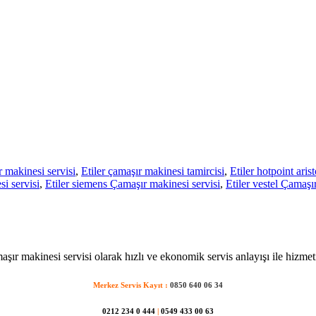
 makinesi servisi
,
Etiler çamaşır makinesi tamircisi
,
Etiler hotpoint aris
i servisi
,
Etiler siemens Çamaşır makinesi servisi
,
Etiler vestel Çamaşı
maşır makinesi servisi olarak hızlı ve ekonomik servis anlayışı ile hizmet
Merkez Servis Kayıt :
0850 640 06 34
0212 234 0 444
|
0549 433 00 63